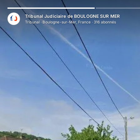
Aller au contenu principal
Tribunal Judiciaire de BOULOGNE SUR MER
Tribunal
·
Boulogne-sur-Mer, France
·
316
abonné
s