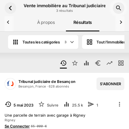
Aller au contenu principal
Vente immobilière au Tribunal judiciaire de Besan
3
résultat
s
À propos
Résultats
Toutes les catégories
Tout l'immobilier
3
Tribunal judiciaire de Besançon
S'ABONNER
Besançon, France
·
628
abonné
s
TERMINÉ
5 mai 2023
Suivre
25.5 k
1
Une parcelle de terrain avec garage à Rigney
Rigney
Se Connecter
65 000
€