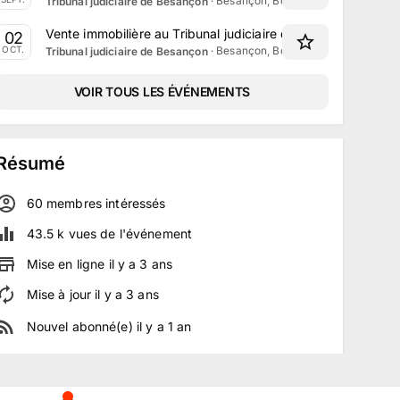
·
Besançon, Bourgogne-Franche-Co
Tribunal judiciaire de Besançon
Vente immobilière au Tribunal judiciaire de Besançon le 2 
02
·
Besançon, Bourgogne-Franche-Co
OCT.
Tribunal judiciaire de Besançon
VOIR TOUS LES ÉVÉNEMENTS
Résumé
60
membre
s
intéressé
s
43.5 k
vues de l'événement
Mise en ligne
il y a
3
ans
Mise à jour
il y a
3
ans
Nouvel abonné(e)
il y a
1
an