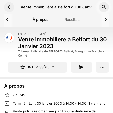
Aller au contenu principal
Vente immobilière à Belfort du 30 Janvier 2023
À propos
Résultats
EN SALLE
· TERMINÉ
TERMINÉ
Vente immobilière à Belfort du 30
Janvier 2023
Tribunal Judiciaire de BELFORT
·
Belfort, Bourgogne-Franche-
Comté
INTÉRESSÉ(E)
7
A propos
7
suivi
s
Terminé ·
Lun. 30 janvier 2023 à 14:30 - 14:30
, il y a
4
ans
Vente judiciaire
organisée par
Tribunal Judiciaire de