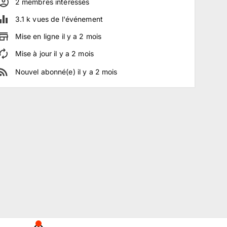
2
membre
s
intéressé
s
3.1 k
vues de l'événement
Mise en ligne
il y a
2
mois
Mise à jour
il y a
2
mois
Nouvel abonné(e)
il y a
2
mois