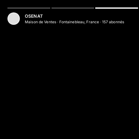
Aller au contenu principal
OSENAT
Maison de Ventes
·
Fontainebleau, France
·
157
abonné
s