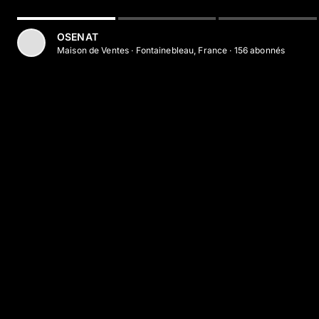
OSENAT
Maison de Ventes
·
Fontainebleau, France
·
156
abonné
s