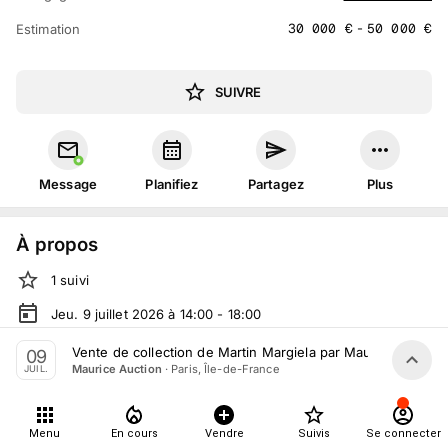
30 000
€
-
50 000
€
Estimation
SUIVRE
Message
Planifiez
Partagez
Plus
À propos
1
suivi
Jeu. 9 juillet 2026 à 14:00 - 18:00
Vente volontaire
organisée
par
Maurice Auction
Vente de collection de Martin Margiela par Maurice Auction 
09
·
Paris, Île-de-France
Maurice Auction
JUIL.
En salle :
71 Rue de la Fontaine au Roi, 75011 Paris, France
Tout le monde peut participer
Menu
En cours
Vendre
Suivis
Se connecter