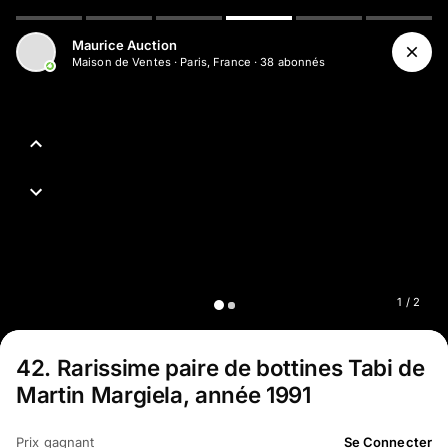
Aller au contenu principal
Maurice Auction
Maison de Ventes
·
Paris, France
·
38
abonné
s
1
/
2
42
.
Rarissime paire de bottines Tabi de
Martin Margiela, année 1991
Prix gagnant
Se Connecter