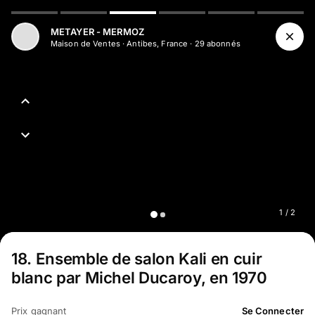
Aller au contenu principal
METAYER - MERMOZ
Maison de Ventes
·
Antibes, France
·
29
abonné
s
1
/
2
18
.
Ensemble de salon Kali en cuir
blanc par Michel Ducaroy, en 1970
Prix gagnant
Se Connecter