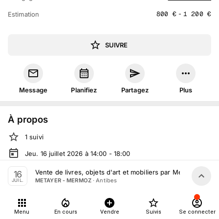
800
€
-
1 200
€
Estimation
SUIVRE
Message
Planifiez
Partagez
Plus
À propos
1
suivi
Jeu. 16 juillet 2026 à 14:00 - 18:00
Vente volontaire
organisée
par
METAYER - MERMOZ
Vente de livres, objets d'art et mobiliers par Metayer - Mer
16
·
Antibes
METAYER - MERMOZ
JUIL.
En salle :
Le Suffren RDC, 7 Boulevard Albert 1er, 06600
Antibes, 06600 Antibes, France
Tout le monde peut participer
Menu
En cours
Vendre
Suivis
Se connecter