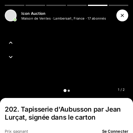
Aller au contenu principal
Icon Auction
Maison de Ventes
·
Lambersart, France
·
17
abonné
s
1
/
2
202
.
Tapisserie d'Aubusson par Jean
Lurçat, signée dans le carton
Prix gagnant
Se Connecter