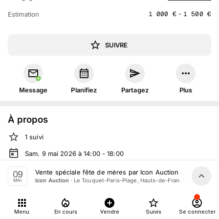
1 000
€
-
1 500
€
Estimation
SUIVRE
Message
Planifiez
Partagez
Plus
À propos
1
suivi
Sam. 9 mai 2026 à 14:00 - 18:00
Vente volontaire
organisée
par
Icon Auction
Vente spéciale fête de mères par Icon Auction le 9 mai 20
09
·
Le Touquet-Paris-Plage, Hauts-de-France
Icon Auction
MAI
En salle :
Pl. de l'Hermitage, 62520 Le Touquet-Paris-Plage,
France
Tout le monde peut participer
Menu
En cours
Vendre
Suivis
Se connecter