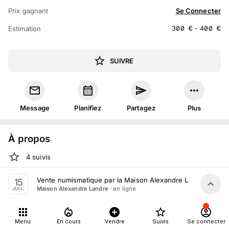
Prix gagnant
Se Connecter
300
€
-
400
€
Estimation
SUIVRE
Message
Planifiez
Partagez
Plus
À propos
4
suivis
Lun. 22 juin 2026 20:00 au mer. 15 juillet 20:00
Vente numismatique par la Maison Alexandre Landre jusqu'a
15
· en ligne
Maison Alexandre Landre
JUIL.
Vente volontaire
organisée
par
Maison Alexandre Landre
Tout le monde peut participer
Menu
En cours
Vendre
Suivis
Se connecter