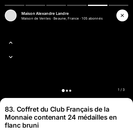
Aller au contenu principal
Maison Alexandre Landre
Maison de Ventes
·
Beaune, France
·
105
abonné
s
1
/
3
83
.
Coffret du Club Français de la
Monnaie contenant 24 médailles en
flanc bruni