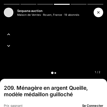
Sequana auction
Maison de Ventes
·
Rouen, France
·
19
abonné
s
1
/
2
209
.
Ménagère en argent Queille,
modèle médaillon guilloché
Prix gagnant
Se Connecter