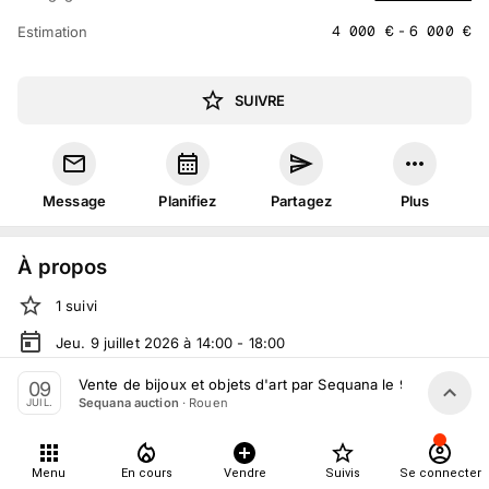
4 000
€
-
6 000
€
Estimation
SUIVRE
Message
Planifiez
Partagez
Plus
À propos
1
suivi
Jeu. 9 juillet 2026 à 14:00 - 18:00
Vente volontaire
organisée
par
Sequana auction
Vente de bijoux et objets d'art par Sequana le 9 Juillet 202
09
·
Rouen
Sequana auction
JUIL.
En salle :
81 Bd des Belges, 76000 Rouen, France
Tout le monde peut participer
Menu
En cours
Vendre
Suivis
Se connecter