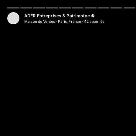
Aller au contenu principal
ADER Entreprises & Patrimoine
Maison de Ventes
·
Paris, France
·
42
abonné
s