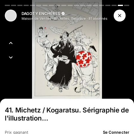
Aller au contenu principal
DAGOTY ENCHÈRES
Maison de Ventes
·
Bruxelles, Belgique
·
81
abonné
s
41
.
Michetz / Kogaratsu. Sérigraphie de
l'illustration…
Prix gagnant
Se Connecter