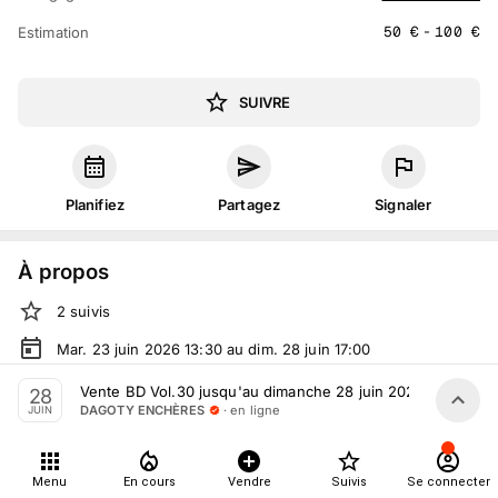
50
€
-
100
€
Estimation
SUIVRE
Planifiez
Partagez
Signaler
À propos
2
suivis
Mar. 23 juin 2026 13:30 au dim. 28 juin 17:00
Vente volontaire
organisée
par
DAGOTY ENCHÈRES
Vente BD Vol.30 jusqu'au dimanche 28 juin 2026
28
· en ligne
DAGOTY ENCHÈRES
JUIN
En ligne
sur
drouot.com
Tout le monde peut participer
Menu
En cours
Vendre
Suivis
Se connecter