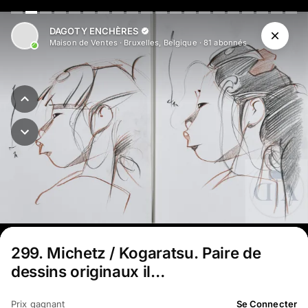
DAGOTY ENCHÈRES
Maison de Ventes
·
Bruxelles, Belgique
·
81
abonné
s
299
.
Michetz / Kogaratsu. Paire de
dessins originaux il…
Prix gagnant
Se Connecter