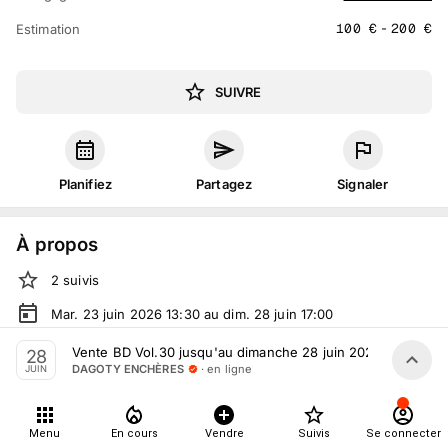
100
€
-
200
€
Estimation
SUIVRE
Planifiez
Partagez
Signaler
À propos
2
suivis
Mar. 23 juin 2026 13:30 au dim. 28 juin 17:00
Vente volontaire
organisée
par
DAGOTY ENCHÈRES
Vente BD Vol.30 jusqu'au dimanche 28 juin 2026
28
· en ligne
DAGOTY ENCHÈRES
JUIN
En ligne
sur
drouot.com
Tout le monde peut participer
Menu
En cours
Vendre
Suivis
Se connecter