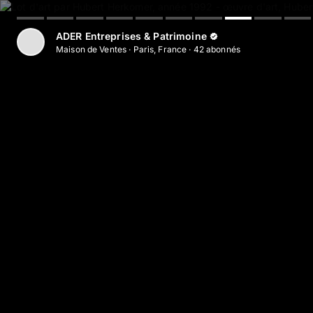
Aller au contenu principal
ADER Entreprises & Patrimoine
Maison de Ventes
·
Paris, France
·
42
abonné
s