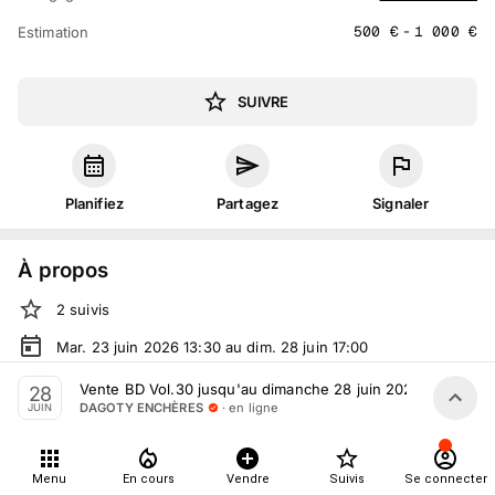
500
€
-
1 000
€
Estimation
SUIVRE
Planifiez
Partagez
Signaler
À propos
2
suivis
Mar. 23 juin 2026 13:30 au dim. 28 juin 17:00
Vente volontaire
organisée
par
DAGOTY ENCHÈRES
Vente BD Vol.30 jusqu'au dimanche 28 juin 2026
28
· en ligne
DAGOTY ENCHÈRES
JUIN
En ligne
sur
drouot.com
Tout le monde peut participer
Menu
En cours
Vendre
Suivis
Se connecter