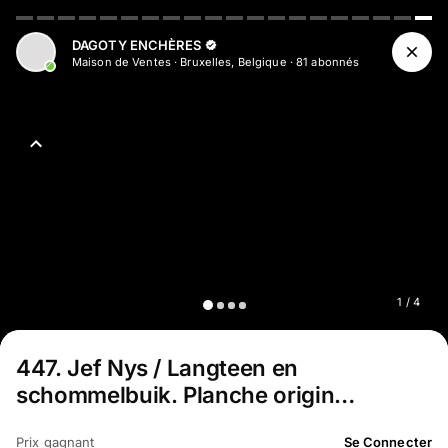
DAGOTY ENCHÈRES
Maison de Ventes
·
Bruxelles, Belgique
·
81
abonné
s
1
/
4
447
.
Jef Nys / Langteen en
schommelbuik. Planche origin…
Prix gagnant
Se Connecter