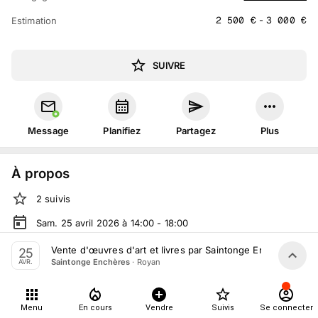
2 500
€
-
3 000
€
Estimation
SUIVRE
Message
Planifiez
Partagez
Plus
À propos
2
suivis
Sam. 25 avril 2026 à 14:00 - 18:00
Vente volontaire
organisée
par
Saintonge Enchères
Vente d'œuvres d'art et livres par Saintonge Enchères le 2
25
·
Royan
Saintonge Enchères
AVR.
En salle :
6 Rue du Président Poincaré, 17200 Royan,
France
Tout le monde peut participer
Menu
En cours
Vendre
Suivis
Se connecter