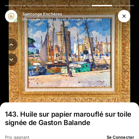
Aller au contenu principal
Saintonge Enchères
Maison de Ventes
·
Royan, France
·
11
abonné
s
143
.
Huile sur papier marouflé sur toile
signée de Gaston Balande
Prix gagnant
Se Connecter