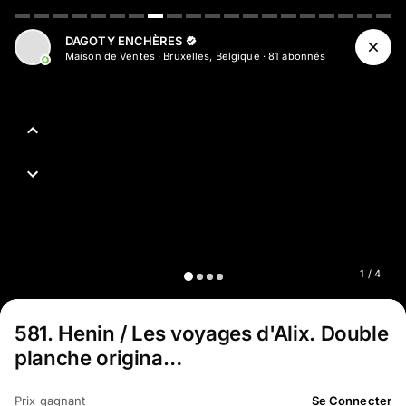
Aller au contenu principal
DAGOTY ENCHÈRES
Maison de Ventes
·
Bruxelles, Belgique
·
81
abonné
s
1
/
4
581
.
Henin / Les voyages d'Alix. Double
planche origina…
Prix gagnant
Se Connecter