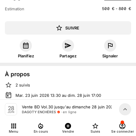
500
€
-
800
€
Estimation
SUIVRE
Planifiez
Partagez
Signaler
À propos
2
suivis
Mar. 23 juin 2026 13:30 au dim. 28 juin 17:00
Vente volontaire
organisée
par
DAGOTY ENCHÈRES
Vente BD Vol.30 jusqu'au dimanche 28 juin 2026
28
· en ligne
DAGOTY ENCHÈRES
JUIN
En ligne
sur
drouot.com
Tout le monde peut participer
Menu
En cours
Vendre
Suivis
Se connecter