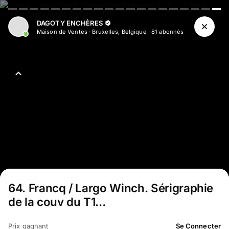
DAGOTY ENCHÈRES
Maison de Ventes
·
Bruxelles, Belgique
·
81
abonné
s
64
.
Francq / Largo Winch. Sérigraphie
de la couv du T1…
Prix gagnant
Se Connecter