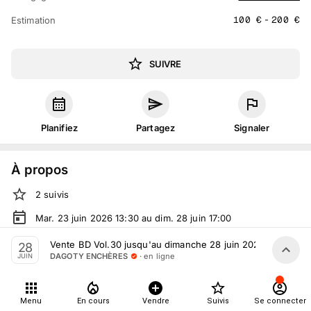
100
€
-
200
€
Estimation
SUIVRE
Planifiez
Partagez
Signaler
À propos
2
suivis
Mar. 23 juin 2026 13:30 au dim. 28 juin 17:00
Vente volontaire
organisée
par
DAGOTY ENCHÈRES
Vente BD Vol.30 jusqu'au dimanche 28 juin 2026
28
· en ligne
DAGOTY ENCHÈRES
JUIN
En ligne
sur
drouot.com
Tout le monde peut participer
Menu
En cours
Vendre
Suivis
Se connecter