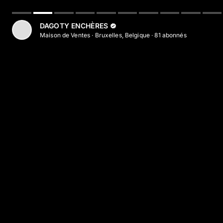
Aller au contenu principal
DAGOTY ENCHÈRES
Maison de Ventes
·
Bruxelles, Belgique
·
81
abonné
s