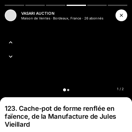
VASARI AUCTION
Maison de Ventes
·
Bordeaux, France
·
26
abonné
s
1
/
2
123
.
Cache-pot de forme renflée en
faïence, de la Manufacture de Jules
Vieillard