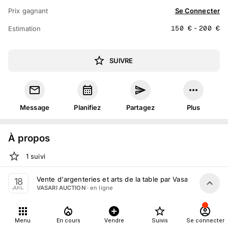
Prix gagnant
Se Connecter
150
€
-
200
€
Estimation
SUIVRE
Message
Planifiez
Partagez
Plus
À propos
1
suivi
Jeu. 25 juin 2026 15:00 au sam. 18 juillet 14:00
Vente d'argenteries et arts de la table par Vasari Auction ju
18
· en ligne
VASARI AUCTION
JUIL.
Vente volontaire
organisée
par
VASARI AUCTION
Tout le monde peut participer
Menu
En cours
Vendre
Suivis
Se connecter