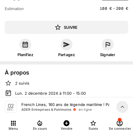
100
€
-
200
€
Estimation
SUIVRE
Planifiez
Partagez
Signaler
À propos
2
suivis
Lun. 2 décembre 2024 à 11:00 - 15:00
Vente volontaire
organisée
par
ADER Entreprises &
French Lines, 160 ans de légende maritime ! Partie II
02
Patrimoine
· en ligne
ADER Entreprises & Patrimoine
DÉC.
En ligne
sur
drouot.com
Tout le monde peut participer
Menu
En cours
Vendre
Suivis
Se connecter