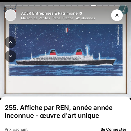
Aller au contenu principal
ADER Entreprises & Patrimoine
Maison de Ventes
·
Paris, France
·
42
abonné
s
255
.
Affiche par REN, année année
inconnue - œuvre d'art unique
Prix gagnant
Se Connecter