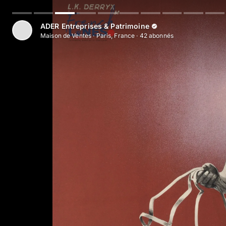
ADER Entreprises & Patrimoine
Maison de Ventes
·
Paris, France
·
42
abonné
s