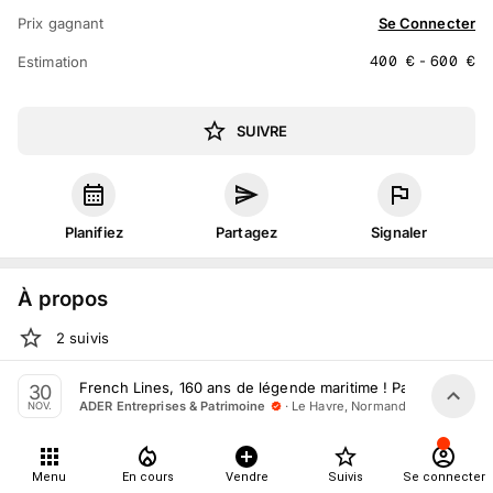
Prix gagnant
Se Connecter
400
€
-
600
€
Estimation
SUIVRE
Planifiez
Partagez
Signaler
À propos
2
suivis
Sam. 30 novembre 2024 à 14:00 - 18:00
French Lines, 160 ans de légende maritime ! Partie I
30
·
Le Havre, Normandie
ADER Entreprises & Patrimoine
NOV.
Vente volontaire
organisée
par
ADER Entreprises &
Patrimoine
En salle :
9 Rue Charles Porta, 76600 Le Havre, France
Menu
En cours
Vendre
Suivis
Se connecter