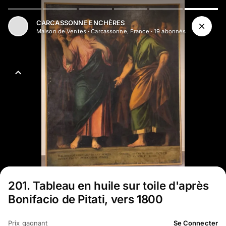
CARCASSONNE ENCHÈRES
Maison de Ventes
·
Carcassonne, France
·
19
abonné
s
201
.
Tableau en huile sur toile d'après
Bonifacio de Pitati, vers 1800
Prix gagnant
Se Connecter