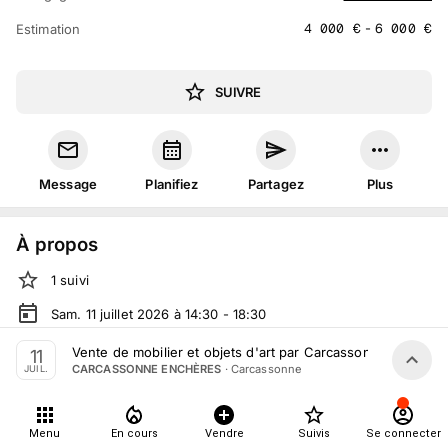
4 000
€
-
6 000
€
Estimation
SUIVRE
Message
Planifiez
Partagez
Plus
À propos
1
suivi
Sam. 11 juillet 2026 à 14:30 - 18:30
Vente volontaire
organisée
par
CARCASSONNE ENCHÈRES
Vente de mobilier et objets d'art par Carcassonne Enchères 
11
·
Carcassonne
CARCASSONNE ENCHÈRES
JUIL.
En salle :
30-32 Av. Franklin Roosevelt, 11000 Carcassonne,
France
Tout le monde peut participer
Menu
En cours
Vendre
Suivis
Se connecter