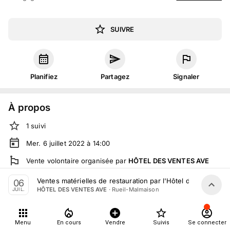
SUIVRE
Planifiez
Partagez
Signaler
À propos
1
suivi
Mer. 6 juillet 2022 à 14:00
Vente volontaire
organisée
par
HÔTEL DES VENTES AVE
En salle :
2 Bd du Général de Gaulle, 92500 Rueil-
Ventes matérielles de restauration par l'Hôtel des ventes Av
06
Malmaison, France
·
Rueil-Malmaison
HÔTEL DES VENTES AVE
JUIL.
En live
sur
moniteurlive.com
Tout le monde peut participer
Menu
En cours
Vendre
Suivis
Se connecter