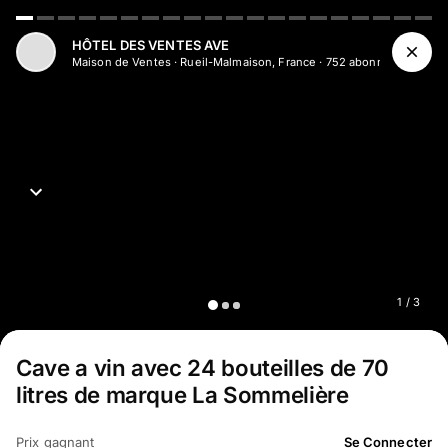
HÔTEL DES VENTES AVE
Maison de Ventes
·
Rueil-Malmaison, France
·
752
abonné
s
1
/
3
Cave a vin avec 24 bouteilles de 70
litres de marque La Sommelière
Prix gagnant
Se Connecter