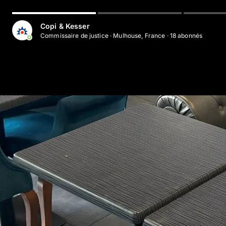
Aller au contenu principal
Copi & Kesser
Commissaire de justice
·
Mulhouse, France
·
18
abonné
s