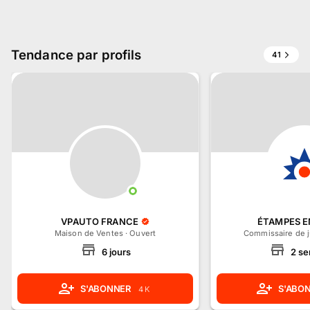
Tendance par profils
41
VPAUTO FRANCE
ÉTAMPES 
Maison de Ventes
·
Ouvert
Commissaire de j
6
jours
2
se
S'ABONNER
S'ABO
4 K