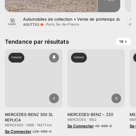
Automobiles de collection • Vente de printemps du 16 Ma
16
16
·
Paris, Île-de-France
AGUTTES
MARS
JANV
Tendance par résultats
19
TERMINÉ
TERMINÉ
9
8
MERCEDES-BENZ 300 SL
MERCEDES-BENZ – 220
ME
REPLICA
MERCEDES · 1952
MER
MERCEDES · 1988 · 14277 km
Se Connecter
Se
40 000
€
Se Connecter
120 000
€