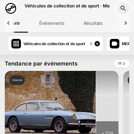
Aller au contenu principal
Véhicules de collection et de sport · Mercedes
Découvrir
Événements
Résultats
Profil
Véhicules de collection et de sport
MERC
0
Tendance par événements
11
TERMINÉ
TE
+
109