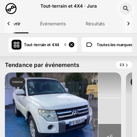
Aller au contenu principal
Tout-terrain et 4X4 · Jura
Découvrir
Événements
Résultats
Profil
Tout-terrain et 4X4
Toutes les marques
0
Tendance par événements
23
TERMINÉ
TE
+
6