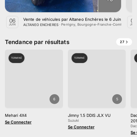
Vente de véhicules par Altaneo Enchères le 6 Juin 2026
06
07
·
Perrigny, Bourgogne-Franche-Comté
ALTANEO ENCHERES
JUIN
JUIN
Tendance par résultats
27
TERMINÉ
TERMINÉ
6
5
Mehari 4X4
Jimny 1.5 DDIS JLX VU
Dac
Suzuki
201
Se Connecter
co
Dac
Se Connecter
Se