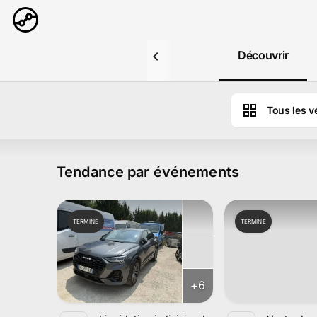
Aller au contenu principal
Découvrir
Tous les v
Tendance par événements
TERMINÉ
TERMINÉ
+
6