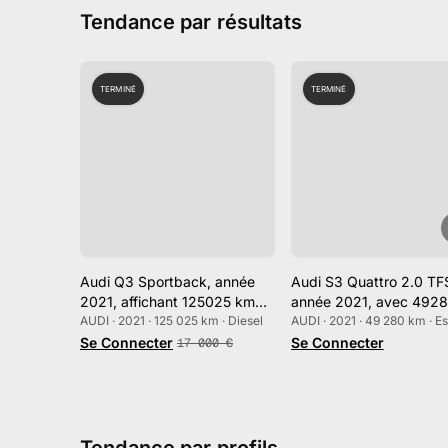
Tendance par résultats
TERMINÉ
TERMINÉ
Audi Q3 Sportback, année
Audi S3 Quattro 2.0 TFS
2021, affichant 125025 km
année 2021, avec 492
au compteur
AUDI · 2021 · 125 025 km · Diesel
au compteur
AUDI · 2021 · 49 280 km · E
Se Connecter
Se Connecter
17 000
€