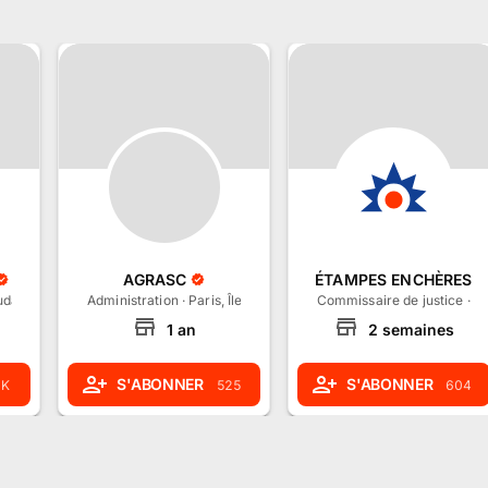
AGRASC
ÉTAMPES ENCHÈRES
dan, Bretagne
Administration
·
Paris, Île-de-France
Commissaire de justice
·
Mo
1
an
2
semaines
S'ABONNER
S'ABONNER
 K
525
604