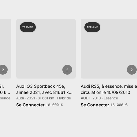
TERMINÉ
TERMINÉ
2
2
2
I,
Audi Q3 Sportback 45e,
Audi RS5, à essence, mise 
80 km
année 2021, avec 81661 km
circulation le 10/09/2010
ssence
au compteur
Audi · 2021 · 81 661 km · Hybride
AUDI · 2010 · Essence
Se Connecter
Se Connecter
10 000
€
15 000
€