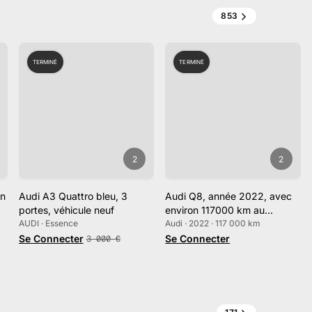
853
TERMINÉ
TERMINÉ
2
2
en
Audi A3 Quattro bleu, 3
Audi Q8, année 2022, avec
portes, véhicule neuf
environ 117000 km au
AUDI · Essence
compteur
Audi · 2022 · 117 000 km
Se Connecter
Se Connecter
3 000
€