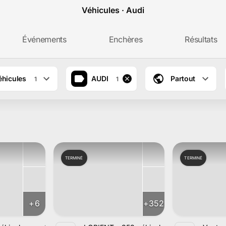
Véhicules · Audi
Événements
Enchères
Résultats
éhicules
AUDI
Partout
1
1
TERMINÉ
TERMINÉ
+
6
+
352