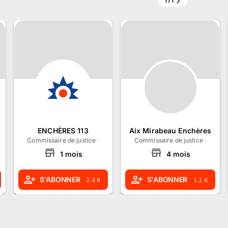
171
ENCHÈRES 113
Aix Mirabeau Enchères
rigny-Champigny, Île-de-France
Commissaire de justice
·
Vendargues, Occitanie
Commissaire de justice
·
Aix-en
1
mois
4
mois
S'ABONNER
S'ABONNER
2.4 K
1.1 K