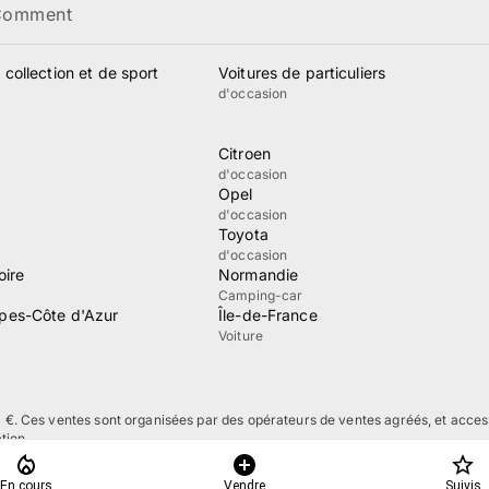
Comment
 collection et de sport
Voitures de particuliers
d'occasion
Citroen
d'occasion
Opel
d'occasion
Toyota
d'occasion
oire
Normandie
Camping-car
pes-Côte d'Azur
Île-de-France
Voiture
0 €. Ces ventes sont organisées par des opérateurs de ventes agréés, et acces
tion.
Confidentialité
Accessibilité
En cours
Vendre
Suivis