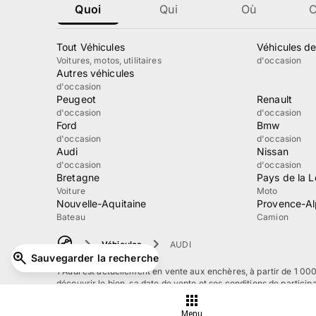
Quoi
Qui
Où
Tout Véhicules
Véhicules de
Voitures, motos, utilitaires
d'occasion
Autres véhicules
d'occasion
Peugeot
Renault
d'occasion
d'occasion
Ford
Bmw
d'occasion
d'occasion
Audi
Nissan
d'occasion
d'occasion
Bretagne
Pays de la L
Voiture
Moto
Nouvelle-Aquitaine
Provence-Al
Bateau
Camion
Véhicules
AUDI
Sauvegarder la recherche
1 Audi est actuellement en vente aux enchères, à partir de 1 00
découvrir le bien, sa date de vente et ses conditions de participa
À propos
Guide
Mentions
Conditions d'utilisation
Menu