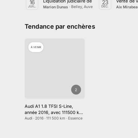
Liquidation judiciaire de véhicules et matériel
Vente de 
16
23
·
Belley, Auvergne-Rhône-Alpes
JUIL.
DÉC.
Marion Dunas
Aix Mirabea
Tendance par enchères
À VENIR
2
Audi A1 1.8 TFSI S-Line,
année 2016, avec 111500 km
au compteur
Audi · 2016 · 111 500 km · Essence