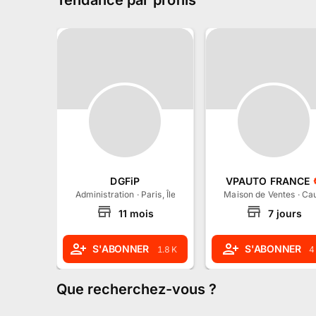
Tendance par profils
DGFiP
VPAUTO FRANCE
Administration
·
Paris, Île-de-France
Maison de Ventes
·
Cau
11
mois
7
jours
S'ABONNER
S'ABONNER
1.8 K
4
Que recherchez-vous
?