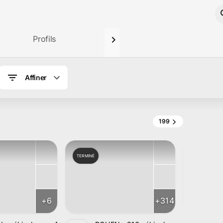
Profils
Affiner
199
TERMINÉ
TERMINÉ
+
6
+
314