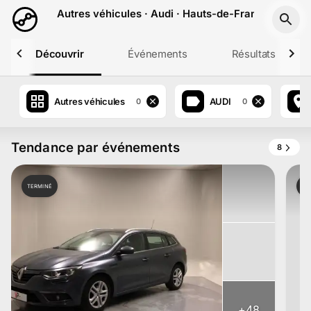
Aller au contenu principal
Autres véhicules · Audi · Hauts-de-France
Découvrir
Événements
Résultats
Autres véhicules
AUDI
0
0
Tendance par événements
8
TERMINÉ
TE
+
48