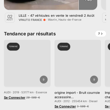
LILLE - 47 véhicules en vente le vendredi 2 Août
02
15
·
Wavrin, Hauts-de-France
VPAUTO FRANCE
AOÛT
MAI
Tendance par résultats
7
TERMINÉ
TERMINÉ
9
9
AUDI · 2019 · 53177 km · Essence
origine import - Bruit courroie
Imp
accessoire…
cha
Se Connecter
20 900
€
AUDI · 2012 · 255454 km · Diesel
AUD
Se Connecter
Se
3 500
€