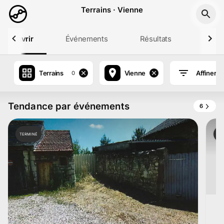
Aller au contenu principal
Terrains · Vienne
Découvrir
Événements
Résultats
Profil
Terrains
Vienne
Affiner
0
Tendance par événements
6
TERMINÉ
TE