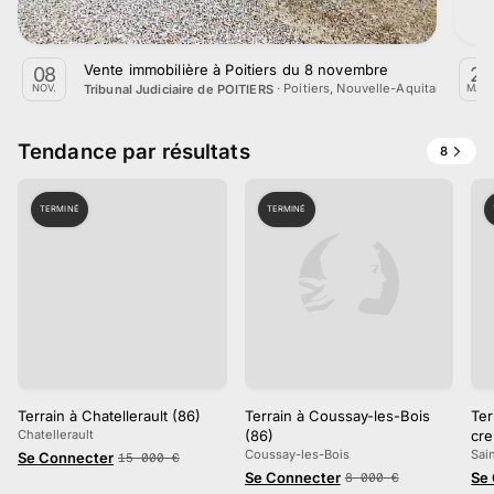
Vente immobilière à Poitiers du 8 novembre
08
24
·
Poitiers, Nouvelle-Aquitaine
Tribunal Judiciaire de POITIERS
NOV.
MAR
Tendance par résultats
8
TERMINÉ
TERMINÉ
Terrain à Chatellerault (86)
Terrain à Coussay-les-Bois
Ter
Chatellerault
(86)
cre
Coussay-les-Bois
Sai
Se Connecter
15 000
€
Se Connecter
Se
8 000
€