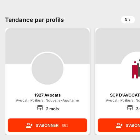
Tendance par profils
3
1927 Avocats
SCP D'AVOCA
Avocat
·
Poitiers, Nouvelle-Aquitaine
Avocat
·
Poitiers, N
2
mois
3
S'ABONNER
S'ABO
851