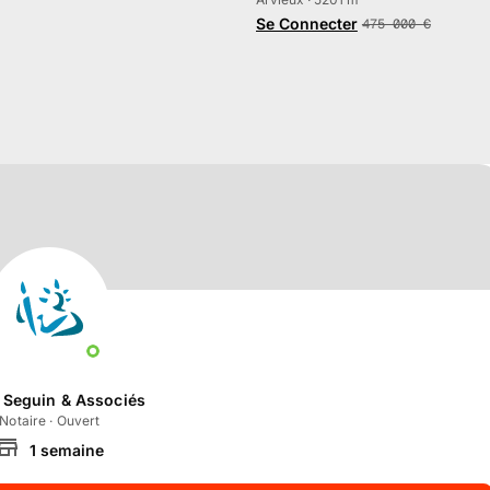
Se Connecter
475 000
€
e Seguin & Associés
Notaire
·
Ouvert
1
semaine