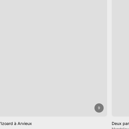
9
l'Izoard à Arvieux
Deux par
Mandelieu