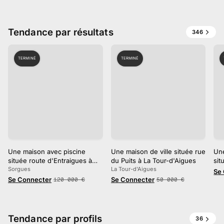
Tendance par résultats
346
TERMINÉ
TERMINÉ
Une maison avec piscine
Une maison de ville située rue
Une
située route d'Entraigues à
du Puits à La Tour-d'Aigues
sit
Sorgues
Sorgues
La Tour-d'Aigues
de 
Se
Se Connecter
Se Connecter
120 000
€
50 000
€
Tendance par profils
36