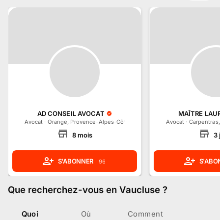
AD CONSEIL AVOCAT
MAÎTRE LAU
Avocat
·
Orange, Provence-Alpes-Côte d'Azur
Avocat
·
Carpentras
8
mois
3
S'ABONNER
S'ABO
96
Que recherchez-vous
en Vaucluse
?
Quoi
Où
Comment