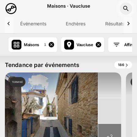
Aller au contenu principal
Maisons · Vaucluse
r
Événements
Enchères
Résultats
Maisons
Vaucluse
Affiner
1
Tendance par événements
186
TERMINÉ
TE
+
3