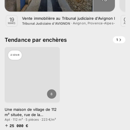
Vente immobilière au Tribunal judiciaire d'Avignon le 19 M
19
09
·
Avignon, Provence-Alpes-Côte d'A
Tribunal Judiciaire d'AVIGNON
MARS
AVR.
Tendance par enchères
1
À VENIR
8
Une maison de village de 112
m² située, rue de la
République à Apt
Apt · 112 m² · 5 pièces · 223 €/m²
25 000
€