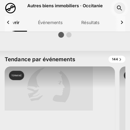
Aller au contenu principal
Autres biens immobiliers · Occitanie
Découvrir
Événements
Résultats
Profil
Tendance par événements
144
TERMINÉ
TE