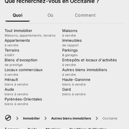
Que recherchez-vous
en Occitanie
?
Quoi
Où
Comment
Tout Immobilier
Maisons
Maisons, appartements, terrains
à vendre
Appartements
Immeubles
à vendre
de rapport
Terrains
Parkings
à bâtir
& garages
Biens d'exception
Entrepôts et locaux d'activités
de prestige
à vendre
Locaux commerciaux
Autres biens immobiliers
à vendre
à vendre
Hérault
Haute-Garonne
biens à vendre
biens à vendre
Aude
Gard
biens à vendre
biens à vendre
Pyrénées-Orientales
biens à vendre
Immobilier
Autres biens immobiliers
Occitanie