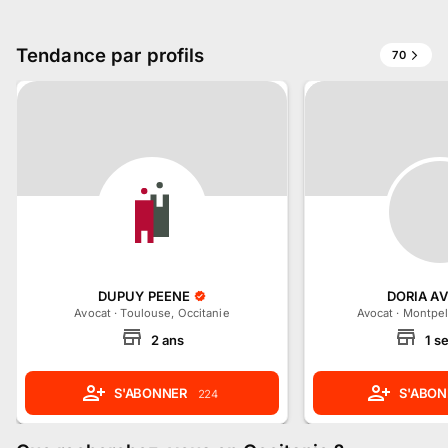
Tendance par profils
70
DUPUY PEENE
DORIA A
Avocat
·
Toulouse, Occitanie
Avocat
·
Montpell
2
ans
1
s
S'ABONNER
S'ABON
224