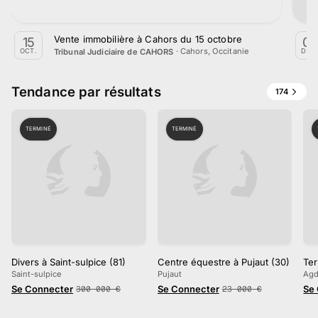
Vente immobilière à Cahors du 15 octobre
15
02
·
Cahors, Occitanie
Tribunal Judiciaire de CAHORS
OCT.
DÉC.
Tendance par résultats
174
TERMINÉ
TERMINÉ
Divers à Saint-sulpice (81)
Centre équestre à Pujaut (30)
Ter
Saint-sulpice
Pujaut
Ag
Se Connecter
Se Connecter
Se
300 000
€
23 000
€