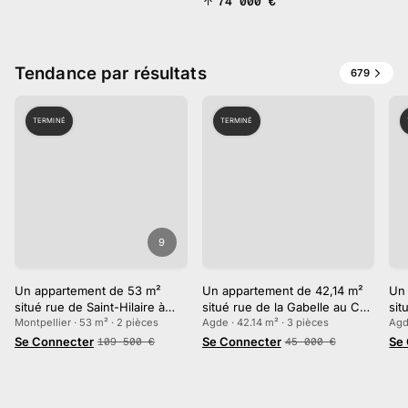
74 000
€
Tendance par résultats
679
TERMINÉ
TERMINÉ
9
Un appartement de 53 m²
Un appartement de 42,14 m²
Un 
situé rue de Saint-Hilaire à
situé rue de la Gabelle au Cap
sit
Montpellier
Montpellier · 53 m² · 2 pièces
d'Agde
Agde · 42.14 m² · 3 pièces
Agd
Se Connecter
Se Connecter
Se
109 500
€
45 000
€