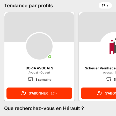
Tendance par profils
77
DORIA AVOCATS
Scheuer Vernhet e
Avocat
·
Ouvert
Avocat
·
1
semaine
5
S'ABONNER
S'ABO
2.7 K
Que recherchez-vous
en Hérault
?