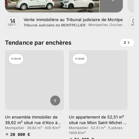
Vente immobilière au Tribunal judiciaire de Montpellier le
14
03
·
Montpellier, Occitanie
Tribunal Judiciaire de MONTPELLIER
SEPT.
MAR
Tendance par enchères
2
À VENIR
À VENIR
8
Un ensemble immobilier de
Un appartement de 52,51 m²
39,62 m² situé rue d'Alco à
situé rue Mion Saint-Michel à
Montpellier
Montpellier · 39.62 m² · 505 €/m²
Montpellier
Montpellier · 52.51 m² · 5 pièces ·
1409 €/m²
20 000
€