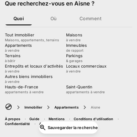
Que recherchez-vous
en Aisne
?
Quoi
Où
Comment
Tout Immobilier
Maisons
Maisons, appartements, terrains
à vendre
Appartements
Immeubles
à vendre
de rapport
Terrains
Parkings
à bâtir
& garages
Entrepôts et locaux d'activités
Locaux commerciaux
à vendre
à vendre
Autres biens immobiliers
à vendre
Hauts-de-France
Saint-Quentin
appartements à vendre
appartements à vendre
Immobilier
Appartements
Aisne
À propos
Guide
Mentions
Conditions d'utilisation
Confidentialité
Accessibilité
Sauvegarder la recherche