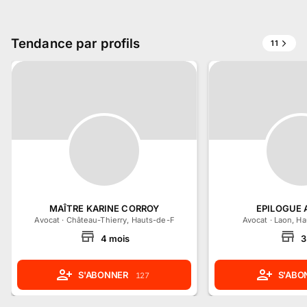
Tendance par profils
11
MAÎTRE KARINE CORROY
EPILOGUE
Avocat
·
Château-Thierry, Hauts-de-France
Avocat
·
Laon, Ha
4
mois
3
S'ABONNER
S'ABO
127