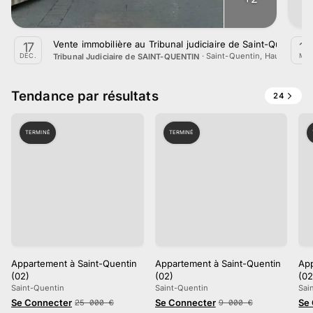
Vente immobilière au Tribunal judiciaire de Saint-Quentin
17
18
·
Saint-Quentin, Hauts-de-F
Tribunal Judiciaire de SAINT-QUENTIN
DÉC.
MAI
Tendance par résultats
24
TERMINÉ
TERMINÉ
Appartement à Saint-Quentin
Appartement à Saint-Quentin
App
(02)
(02)
(02
Saint-Quentin
Saint-Quentin
Sai
Se Connecter
Se Connecter
Se
25 000
€
9 000
€