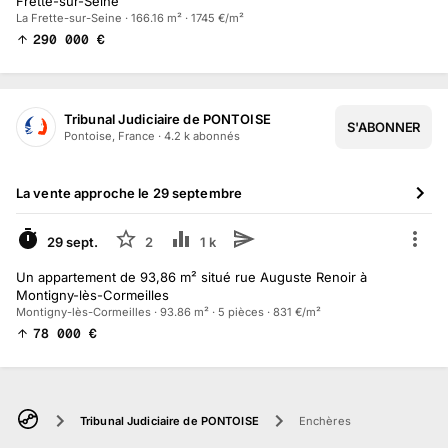
Frette-sur-Seine
La Frette-sur-Seine · 166.16 m² · 1745 €/m²
290 000
€
Tribunal Judiciaire de PONTOISE
S'ABONNER
Pontoise, France
·
4.2 k
abonné
s
La vente approche le
29 septembre
À VENIR
29 sept.
2
1 k
Un appartement de 93,86 m² situé rue Auguste Renoir à
Montigny-lès-Cormeilles
Montigny-lès-Cormeilles · 93.86 m² · 5 pièces · 831 €/m²
78 000
€
Tribunal Judiciaire de PONTOISE
Enchères