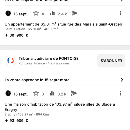
15 sept.
4
2.4 k
Un appartement de 65,01 m² situé rue des Marais à Saint-Gratien
Saint-Gratien · 65.01 m² · 461 €/m²
30 000
€
Tribunal Judiciaire de PONTOISE
S'ABONNER
Pontoise, France
·
4.2 k
abonné
s
La vente approche le
15 septembre
À VENIR
15 sept.
3
3.2 k
Une maison d'habitation de 103,97 m² située allée du Stade à
Éragny
Éragny · 103.97 m² · 894 €/m²
93 000
€