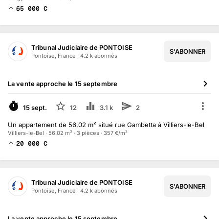
65 000
€
Tribunal Judiciaire de PONTOISE
S'ABONNER
Pontoise, France
·
4.2 k
abonné
s
La vente approche le
15 septembre
À VENIR
15 sept.
12
3.1 k
2
Un appartement de 56,02 m² situé rue Gambetta à Villiers-le-Bel
Villiers-le-Bel · 56.02 m² · 3 pièces · 357 €/m²
20 000
€
Tribunal Judiciaire de PONTOISE
S'ABONNER
Pontoise, France
·
4.2 k
abonné
s
La vente approche le
15 septembre
À VENIR