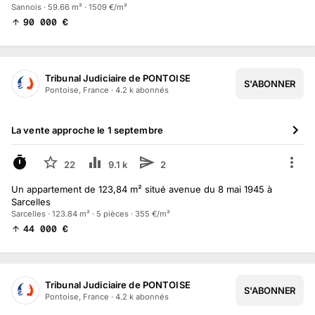
Sannois · 59.66 m² · 1509 €/m²
90 000
€
Tribunal Judiciaire de PONTOISE
S'ABONNER
Pontoise, France
·
4.2 k
abonné
s
La vente approche le
1 septembre
À VENIR
22
9.1 k
2
Un appartement de 123,84 m² situé avenue du 8 mai 1945 à
Sarcelles
Sarcelles · 123.84 m² · 5 pièces · 355 €/m²
44 000
€
Tribunal Judiciaire de PONTOISE
S'ABONNER
Pontoise, France
·
4.2 k
abonné
s