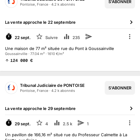
S'ABONNER
Pontoise, France
·
4.2 k
abonné
s
La vente approche le
22 septembre
À VENIR
22 sept.
Suivre
235
Une maison de 77 m² située rue du Pont à Goussainville
Goussainville · 77.04 m² · 1610 €/m²
124 000
€
Tribunal Judiciaire de PONTOISE
S'ABONNER
Pontoise, France
·
4.2 k
abonné
s
La vente approche le
29 septembre
À VENIR
29 sept.
4
2.5 k
1
Un pavillon de 166,16 m² situé rue du Professeur Calmette à La