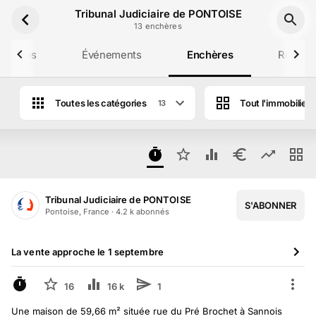
Aller au contenu principal
Tribunal Judiciaire de PONTOISE
13
enchère
s
 propos
Événements
Enchères
Résulta
Toutes les catégories
Tout l'immobilier
13
Lots en vente aux enchères de Tribunal 
Tribunal Judiciaire de PONTOISE
S'ABONNER
Pontoise, France
·
4.2 k
abonné
s
La vente approche le
1 septembre
À VENIR
16
16 k
1
Une maison de 59,66 m² située rue du Pré Brochet à Sannois