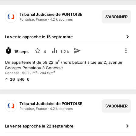
Tribunal Judiciaire de PONTOISE
S'ABONNER
Pontoise, France
·
4.2 k
abonné
s
La vente approche le
15 septembre
À VENIR
15 sept.
4
1.2 k
Un appartement de 59,22 m² (hors balcon) situé au 2, avenue
Georges Pompidou à Gonesse
Gonesse · 59.22 m² · 284 €/m²
16 840
€
Tribunal Judiciaire de PONTOISE
S'ABONNER
Pontoise, France
·
4.2 k
abonné
s
La vente approche le
22 septembre
À VENIR