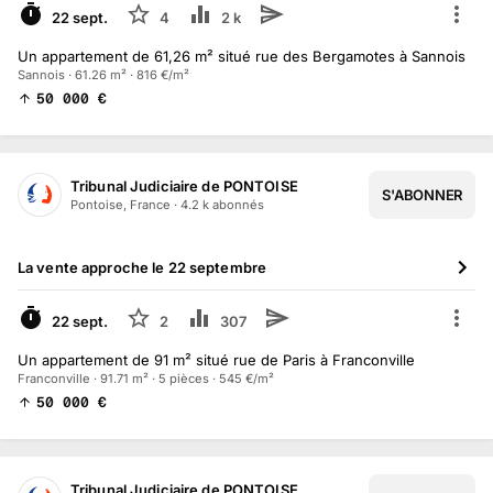
22 sept.
4
2 k
Un appartement de 61,26 m² situé rue des Bergamotes à Sannois
Sannois · 61.26 m² · 816 €/m²
50 000
€
Tribunal Judiciaire de PONTOISE
S'ABONNER
Pontoise, France
·
4.2 k
abonné
s
La vente approche le
22 septembre
À VENIR
22 sept.
2
307
Un appartement de 91 m² situé rue de Paris à Franconville
Franconville · 91.71 m² · 5 pièces · 545 €/m²
50 000
€
Tribunal Judiciaire de PONTOISE