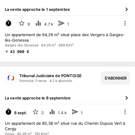
La vente approche le
1 septembre
À VENIR
9
4.7 k
1
Un appartement de 64,29 m² situé place des Vergers à Garges-
lès-Gonesse
Garges-lès-Gonesse · 64.29 m² · 669 €/m²
43 000
€
Tribunal Judiciaire de PONTOISE
S'ABONNER
Pontoise, France
·
4.2 k
abonné
s
La vente approche le
8 septembre
À VENIR
8 sept.
2
1.4 k
1
Un appartement de 85,38 m² situé rue du Chemin Dupuis Vert à
Cergy
Cergy · 85.38 m² · 761 €/m²