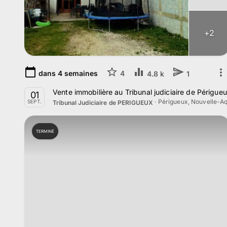
+
2
dans
4
semaines
4
4.8 k
1
Vente immobilière au Tribunal judiciaire de Périgu
01
·
Périgueux, Nouvelle-Aq
SEPT.
Tribunal Judiciaire de PERIGUEUX
TERMINÉ