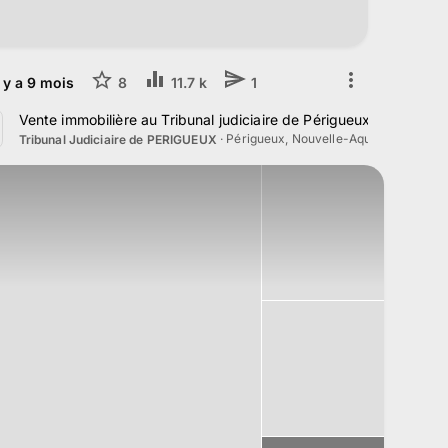
l y a
9
mois
8
11.7 k
1
e Périgueux le 9 décembre 2025
Vente immobilière au Tribunal judiciaire de Périgueux le 4 nov
·
Périgueux, Nouvelle-Aquitaine
Tribunal Judiciaire de PERIGUEUX