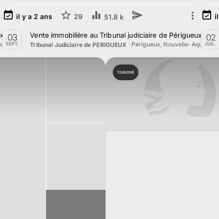
il y a
2
ans
29
i
51.8 k
eux le 5 Novembre 2024
Vente immobilière au Tribunal judiciaire de Périgueux le
03
02
uitaine
·
Périgueux, Nouvelle-Aquitaine
SEPT.
JUIL.
Tribunal Judiciaire de PERIGUEUX
TERMINÉ