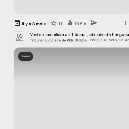
il y a
8
mois
11
10.5 k
Vente immobilière au Tribunal judiciaire de Périgu
09
·
Périgueux, Nouvelle-Aq
DÉC.
Tribunal Judiciaire de PERIGUEUX
TERMINÉ