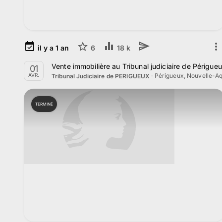
il y a
1
an
6
18 k
Vente immobilière au Tribunal judiciaire de Périgueu
01
·
Périgueux, Nouvelle-Aq
AVR.
Tribunal Judiciaire de PERIGUEUX
TERMINÉ