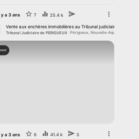
l y a
3
ans
7
25.4 k
 Février 2023
Vente aux enchères immobilières au Tribunal judiciaire de Périg
·
Périgueux, Nouvelle-Aquitaine
Tribunal Judiciaire de PERIGUEUX
RMINÉ
l y a
3
ans
6
41.4 k
3