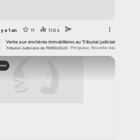
l y a
1
an
11
17.6 k
4 Mars 2025
Vente aux enchères immobilières au Tribunal judiciaire de Périg
·
Périgueux, Nouvelle-Aquitaine
Tribunal Judiciaire de PERIGUEUX
RMINÉ