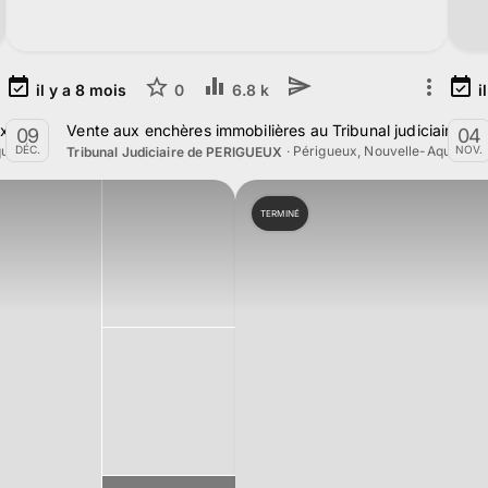
il y a
8
mois
0
i
6.8 k
eux le 9 décembre 2025
Vente aux enchères immobilières au Tribunal judiciaire d
09
04
uitaine
·
Périgueux, Nouvelle-Aquitaine
DÉC.
NOV.
Tribunal Judiciaire de PERIGUEUX
TERMINÉ