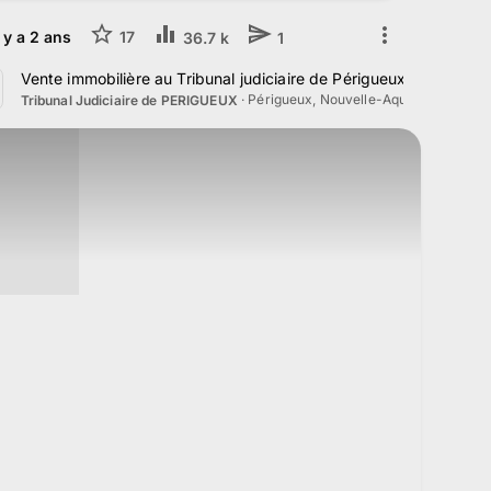
l y a
2
ans
17
36.7 k
1
 3 Septembre 2024
Vente immobilière au Tribunal judiciaire de Périgueux le 2 Juille
·
Périgueux, Nouvelle-Aquitaine
Tribunal Judiciaire de PERIGUEUX