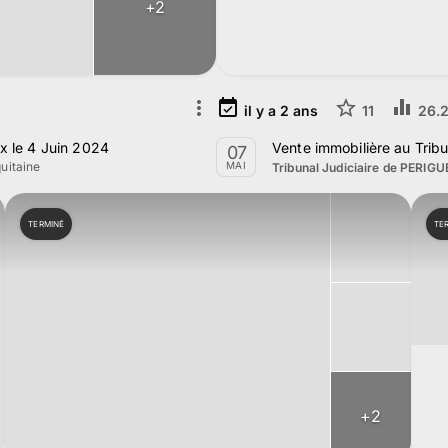
+
2
il y a
2
ans
11
26.2
ux le 4 Juin 2024
Vente immobilière au Tribu
07
uitaine
MAI
Tribunal Judiciaire de PERIG
TERMINÉ
TE
+
2