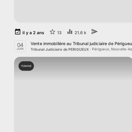
il y a
2
ans
13
21.6 k
Vente immobilière au Tribunal judiciaire de Périgue
04
·
Périgueux, Nouvelle-Aq
JUIN
Tribunal Judiciaire de PERIGUEUX
TERMINÉ