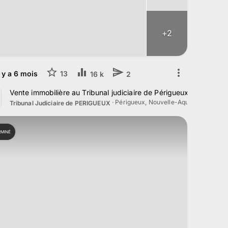
+
2
l y a
6
mois
13
16 k
2
3 Mars 2026
Vente immobilière au Tribunal judiciaire de Périgueux le 3 Févri
·
Périgueux, Nouvelle-Aquitaine
Tribunal Judiciaire de PERIGUEUX
RMINÉ