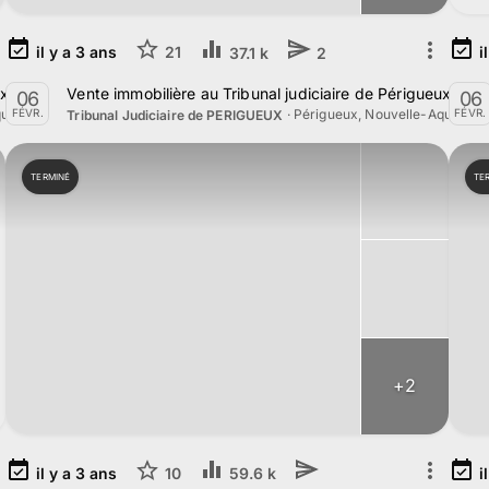
il y a
3
ans
21
i
37.1 k
2
ux le 5 Mars 2024
Vente immobilière au Tribunal judiciaire de Périgueux le 6
06
06
uitaine
·
Périgueux, Nouvelle-Aquitaine
FÉVR.
FÉVR.
Tribunal Judiciaire de PERIGUEUX
TERMINÉ
TE
+
2
il y a
3
ans
10
i
59.6 k