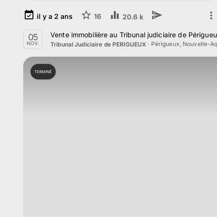
il y a
2
ans
16
20.6 k
Vente immobilière au Tribunal judiciaire de Périgu
05
·
Périgueux, Nouvelle-Aq
NOV.
Tribunal Judiciaire de PERIGUEUX
TERMINÉ