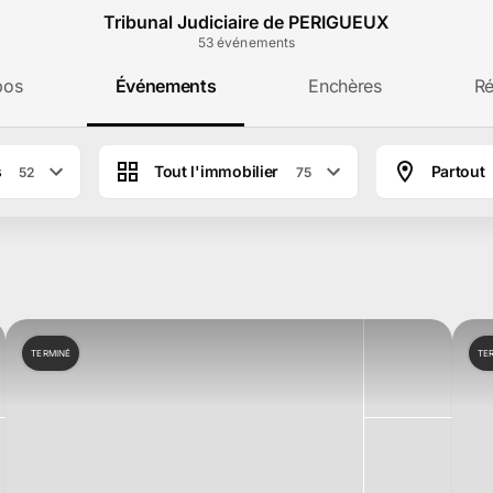
Tribunal Judiciaire de PERIGUEUX
53
événement
s
pos
Événements
Enchères
Ré
s
Tout l'immobilier
Partout
52
75
ciaire de PERIGUEUX à Périgueux
TERMINÉ
TE