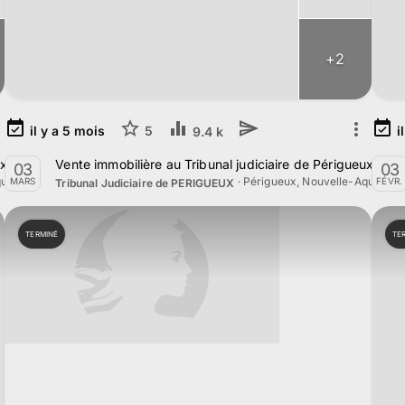
+
2
il y a
5
mois
5
i
9.4 k
eux le 1er Septembre 2026
Vente immobilière au Tribunal judiciaire de Périgueux le 
03
03
uitaine
·
Périgueux, Nouvelle-Aquitaine
MARS
FÉVR.
Tribunal Judiciaire de PERIGUEUX
TERMINÉ
TE