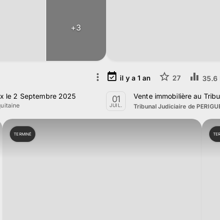
+
3
il y a
1
an
27
35.6 
eux le 2 Septembre 2025
Vente immobilière au Tribun
01
uitaine
JUIL.
Tribunal Judiciaire de PERIG
TERMINÉ
TE