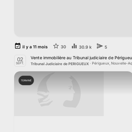
il y a
11
mois
30
30.9 k
5
Vente immobilière au Tribunal judiciaire de Périgu
02
·
Périgueux, Nouvelle-Aq
SEPT.
Tribunal Judiciaire de PERIGUEUX
TERMINÉ