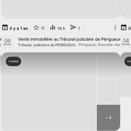
il y a
1
an
11
i
14 k
1
x le 1 Avril 2025
Vente immobilière au Tribunal judiciaire de Périgueux le 
04
04
uitaine
·
Périgueux, Nouvelle-Aquitaine
MARS
MARS
Tribunal Judiciaire de PERIGUEUX
TERMINÉ
TE
+
4