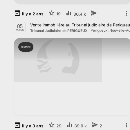
il y a
2
ans
19
30.4 k
Vente immobilière au Tribunal judiciaire de Périgue
05
·
Périgueux, Nouvelle-Aq
MARS
Tribunal Judiciaire de PERIGUEUX
TERMINÉ
il y a
3
ans
29
39.9 k
2