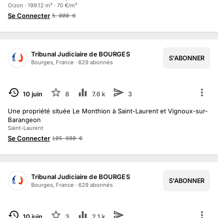
Oizon · 199.12 m² · 70 €/m²
Se Connecter
5 000
€
Tribunal Judiciaire de BOURGES
S'ABONNER
Bourges, France
·
629
abonné
s
TERMINÉ
10 juin
8
7.6 k
3
Une propriété située Le Monthion à Saint-Laurent et Vignoux-sur-
Barangeon
Saint-Laurent
Se Connecter
105 600
€
Tribunal Judiciaire de BOURGES
S'ABONNER
Bourges, France
·
629
abonné
s
TERMINÉ
10 juin
3
2.1 k