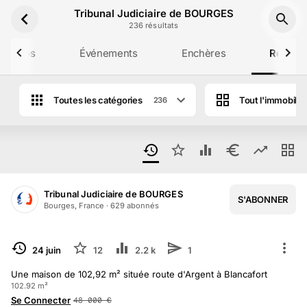
Aller au contenu principal
Tribunal Judiciaire de BOURGES
236
résultat
s
 propos
Événements
Enchères
Résulta
Toutes les catégories
Tout l'immobilie
236
Résultats des ventes aux enchères de Tr
Tribunal Judiciaire de BOURGES
S'ABONNER
1
/
11
Bourges, France
·
629
abonné
s
TERMINÉ
24 juin
12
2.2 k
1
Une maison de 102,92 m² située route d'Argent à Blancafort
102.92 m²
Se Connecter
48 000
€