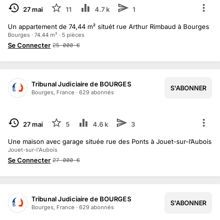
TERMINÉ
27 mai
11
4.7 k
1
Un appartement de 74,44 m² situét rue Arthur Rimbaud à Bourges
Bourges · 74.44 m² · 5 pièces
Se Connecter
25 000
€
Tribunal Judiciaire de BOURGES
S'ABONNER
Bourges, France
·
629
abonné
s
TERMINÉ
27 mai
5
4.6 k
3
Une maison avec garage située rue des Ponts à Jouet-sur-l’Aubois
Jouet-sur-l'Aubois
Se Connecter
27 000
€
Tribunal Judiciaire de BOURGES
S'ABONNER
Bourges, France
·
629
abonné
s