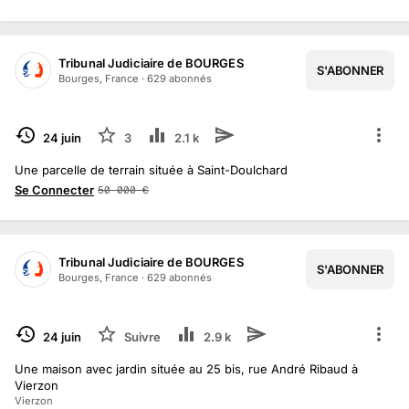
Tribunal Judiciaire de BOURGES
S'ABONNER
Bourges, France
·
629
abonné
s
TERMINÉ
24 juin
3
2.1 k
Une parcelle de terrain située à Saint-Doulchard
Se Connecter
50 000
€
Tribunal Judiciaire de BOURGES
S'ABONNER
Bourges, France
·
629
abonné
s
TERMINÉ
24 juin
Suivre
2.9 k
Une maison avec jardin située au 25 bis, rue André Ribaud à
Vierzon
Vierzon