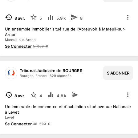
TERMINÉ
8 avr.
5
5.9 k
8
Un ensemble immobilier situé rue de l'Abreuvoir à Mareuil-sur-
Arnon
Mareuil-sur-Arnon
Se Connecter
5 000
€
Tribunal Judiciaire de BOURGES
S'ABONNER
Bourges, France
·
629
abonné
s
TERMINÉ
8 avr.
4
4.8 k
Un immeuble de commerce et d'habitation situé avenue Nationale
à Levet
Levet
Se Connecter
40 000
€