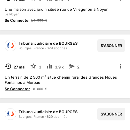
Une maison avec jardin située rue de Villegenon à Noyer
Le Noyer
Se Connecter
14 000
€
Tribunal Judiciaire de BOURGES
S'ABONNER
Bourges, France
·
629
abonné
s
TERMINÉ
27 mai
3
3.9 k
2
Un terrain de 2 500 m² situé chemin rural des Grandes Noues
Fontaines à Méreau
Se Connecter
18 000
€
Tribunal Judiciaire de BOURGES
S'ABONNER
Bourges, France
·
629
abonné
s