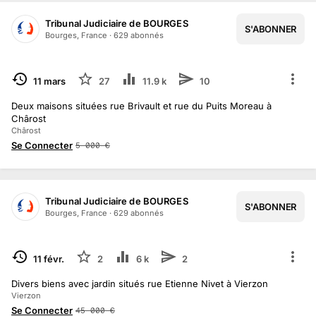
Tribunal Judiciaire de BOURGES
S'ABONNER
1
/
29
Bourges, France
·
629
abonné
s
TERMINÉ
11 mars
27
11.9 k
10
Deux maisons situées rue Brivault et rue du Puits Moreau à
Chârost
Chârost
Se Connecter
5 000
€
Tribunal Judiciaire de BOURGES
S'ABONNER
Bourges, France
·
629
abonné
s
TERMINÉ
11 févr.
2
6 k
2
Divers biens avec jardin situés rue Etienne Nivet à Vierzon
Vierzon
Se Connecter
45 000
€