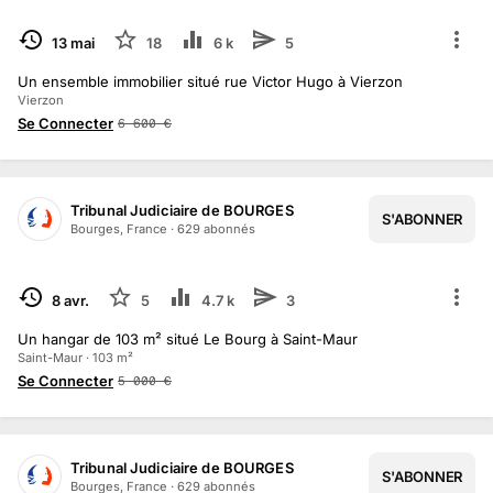
TERMINÉ
13 mai
18
6 k
5
Un ensemble immobilier situé rue Victor Hugo à Vierzon
Vierzon
Se Connecter
6 600
€
Tribunal Judiciaire de BOURGES
S'ABONNER
Bourges, France
·
629
abonné
s
TERMINÉ
8 avr.
5
4.7 k
3
Un hangar de 103 m² situé Le Bourg à Saint-Maur
Saint-Maur · 103 m²
Se Connecter
5 000
€
Tribunal Judiciaire de BOURGES
S'ABONNER
Bourges, France
·
629
abonné
s