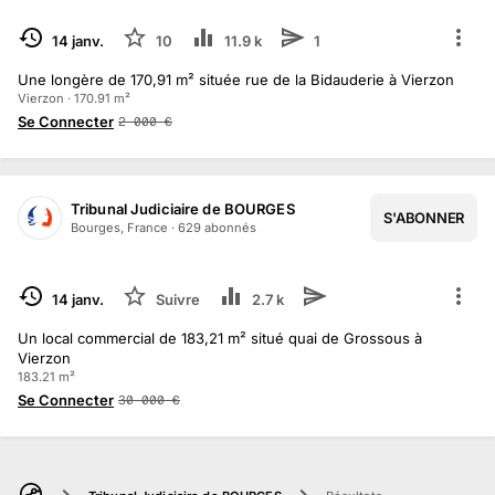
TERMINÉ
14 janv.
10
11.9 k
1
Une longère de 170,91 m² située rue de la Bidauderie à Vierzon
Vierzon · 170.91 m²
Se Connecter
2 000
€
Tribunal Judiciaire de BOURGES
S'ABONNER
Bourges, France
·
629
abonné
s
TERMINÉ
14 janv.
Suivre
2.7 k
Un local commercial de 183,21 m² situé quai de Grossous à
Vierzon
183.21 m²
Se Connecter
30 000
€