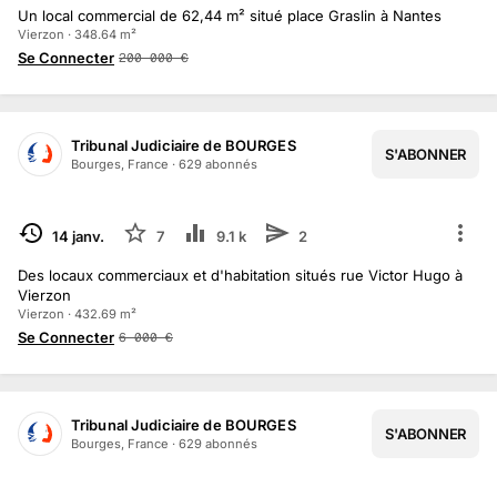
Un local commercial de 62,44 m² situé place Graslin à Nantes
Vierzon · 348.64 m²
Se Connecter
200 000
€
Tribunal Judiciaire de BOURGES
S'ABONNER
Bourges, France
·
629
abonné
s
TERMINÉ
14 janv.
7
9.1 k
2
Des locaux commerciaux et d'habitation situés rue Victor Hugo à
Vierzon
Vierzon · 432.69 m²
Se Connecter
6 000
€
Tribunal Judiciaire de BOURGES
S'ABONNER
Bourges, France
·
629
abonné
s