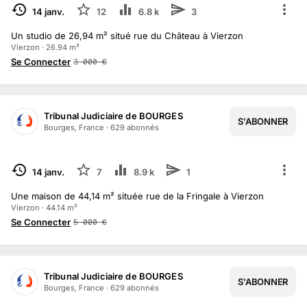
TERMINÉ
14 janv.
12
6.8 k
3
Un studio de 26,94 m² situé rue du Château à Vierzon
Vierzon · 26.94 m²
Se Connecter
3 000
€
Tribunal Judiciaire de BOURGES
S'ABONNER
Bourges, France
·
629
abonné
s
TERMINÉ
14 janv.
7
8.9 k
1
Une maison de 44,14 m² située rue de la Fringale à Vierzon
Vierzon · 44.14 m²
Se Connecter
5 000
€
Tribunal Judiciaire de BOURGES
S'ABONNER
Bourges, France
·
629
abonné
s