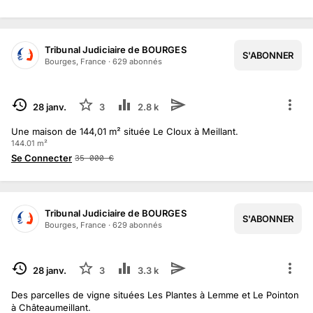
Tribunal Judiciaire de BOURGES
S'ABONNER
Bourges, France
·
629
abonné
s
TERMINÉ
28 janv.
3
2.8 k
Une maison de 144,01 m² située Le Cloux à Meillant.
144.01 m²
Se Connecter
35 000
€
Tribunal Judiciaire de BOURGES
S'ABONNER
Bourges, France
·
629
abonné
s
TERMINÉ
28 janv.
3
3.3 k
Des parcelles de vigne situées Les Plantes à Lemme et Le Pointon
à Châteaumeillant.