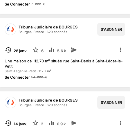
Se Connecter
7 000
€
Tribunal Judiciaire de BOURGES
S'ABONNER
Bourges, France
·
629
abonné
s
TERMINÉ
28 janv.
6
5.6 k
Une maison de 112,70 m² située rue Saint-Denis à Saint-Léger-le-
Petit
Saint-Léger-le-Petit · 112.7 m²
Se Connecter
14 000
€
Tribunal Judiciaire de BOURGES
S'ABONNER
Bourges, France
·
629
abonné
s
TERMINÉ
14 janv.
2
6.9 k