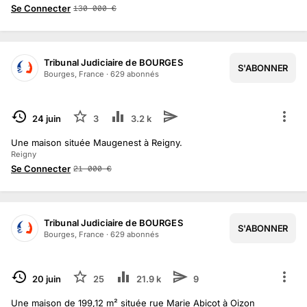
Se Connecter
130 000
€
Tribunal Judiciaire de BOURGES
S'ABONNER
Bourges, France
·
629
abonné
s
TERMINÉ
24 juin
3
3.2 k
Une maison située Maugenest à Reigny.
Reigny
Se Connecter
21 000
€
Tribunal Judiciaire de BOURGES
S'ABONNER
1
/
17
Bourges, France
·
629
abonné
s
TERMINÉ
20 juin
25
21.9 k
9
Une maison de 199,12 m² située rue Marie Abicot à Oizon