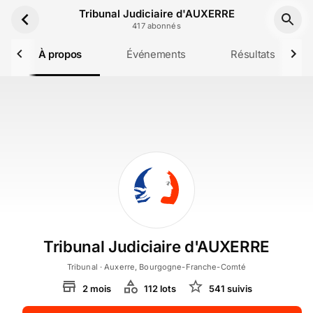
Aller au contenu principal
Tribunal Judiciaire d'AUXERRE
417
abonné
s
À propos
Événements
Résultats
Tribunal Judiciaire d'AUXERRE
Tribunal
· Auxerre, Bourgogne-Franche-Comté
2
mois
112
lot
s
541
suivi
s