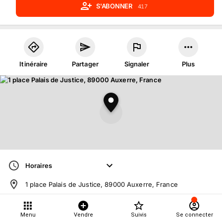
S'ABONNER
417
Itinéraire
Partager
Signaler
Plus
Horaires
1 place Palais de Justice, 89000 Auxerre, France
03 86 72 30 00
·
Fixe
Menu
Vendre
Suivis
Se connecter
Langue
:
Français