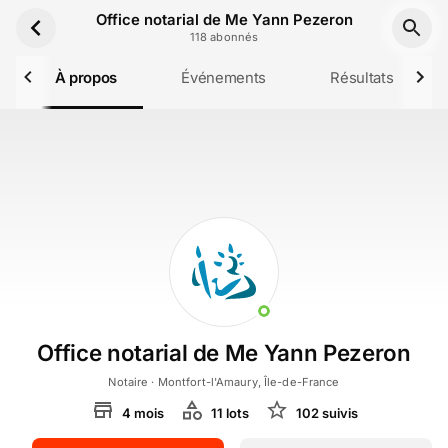
Aller au contenu principal
Office notarial de Me Yann Pezeron
118
abonné
s
À propos
Événements
Résultats
Office notarial de Me Yann Pezeron
Notaire
· Montfort-l'Amaury, Île-de-France
4
mois
11
lot
s
102
suivi
s