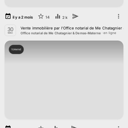
il y a
2
mois
14
2 k
Vente immobilière par l'Office notarial de Me Chatagnier
30
· en ligne
Office notarial de Me Chatagnier & Demas-Materne
MAI
TERMINÉ