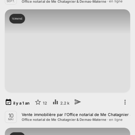
· en ligne
Office notarial de Me Chatagnier & Demas-Materne
SEPT.
TERMINÉ
il y a
1
an
12
2.2 k
Vente immobilière par l'Office notarial de Me Chatagnier 
10
· en ligne
Office notarial de Me Chatagnier & Demas-Materne
MAI