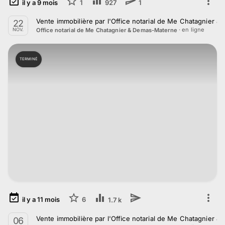
il y a
9
mois
1
927
1
Vente immobilière par l'Office notarial de Me Chatagnier
22
· en ligne
Office notarial de Me Chatagnier & Demas-Materne
NOV.
TERMINÉ
il y a
11
mois
6
1.7 k
Vente immobilière par l'Office notarial de Me Chatagnier
06