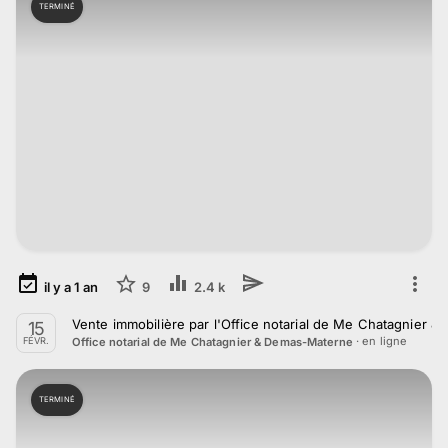
TERMINÉ
il y a
1
an
9
2.4 k
Vente immobilière par l'Office notarial de Me Chatagnier 
15
· en ligne
Office notarial de Me Chatagnier & Demas-Materne
FÉVR.
TERMINÉ