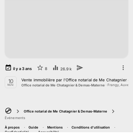
il y a
3
ans
8
26.9 k
Vente immobilière par l'Office notarial de Me Chatagnier
10
·
Frangy, Auver
Office notarial de Me Chatagnier & Demas-Materne
NOV.
Office notarial de Me Chatagnier & Demas-Materne
Événements
À propos
Guide
Mentions
Conditions d'utilisation
Confidentialité
Accessibilité