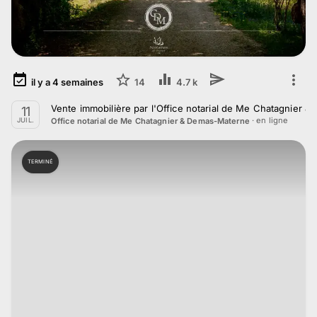
il y a
4
semaines
14
4.7 k
Vente immobilière par l'Office notarial de Me Chatagnier &
11
· en ligne
Office notarial de Me Chatagnier & Demas-Materne
JUIL.
TERMINÉ