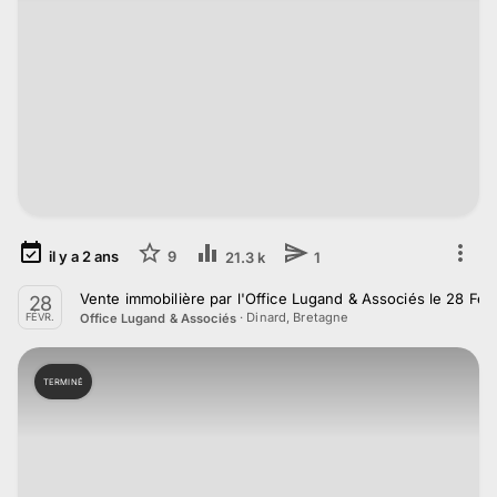
il y a
2
ans
9
21.3 k
1
Vente immobilière par l'Office Lugand & Associés le 28 Fév
28
·
Dinard, Bretagne
Office Lugand & Associés
FÉVR.
TERMINÉ