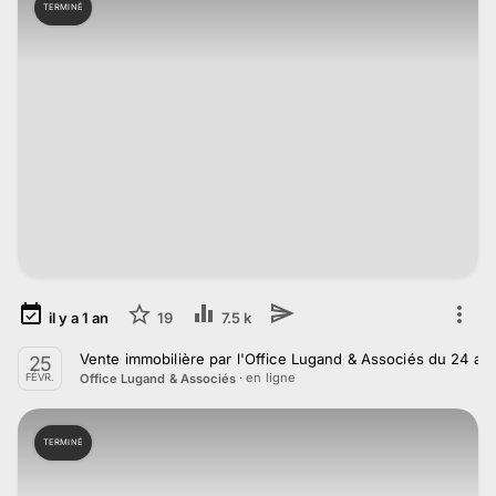
TERMINÉ
il y a
1
an
19
7.5 k
Vente immobilière par l'Office Lugand & Associés du 24 au
25
· en ligne
Office Lugand & Associés
FÉVR.
TERMINÉ