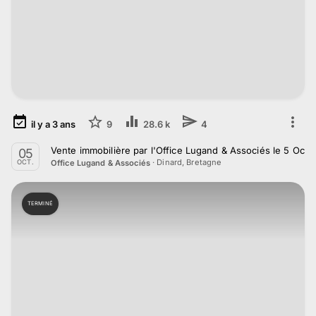
il y a
3
ans
9
28.6 k
4
Vente immobilière par l'Office Lugand & Associés le 5 Oct
05
·
Dinard, Bretagne
Office Lugand & Associés
OCT.
TERMINÉ