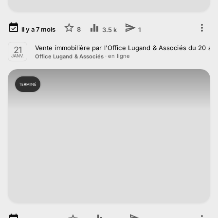
il y a
7
mois
8
3.5 k
1
Vente immobilière par l'Office Lugand & Associés du 20 au
21
· en ligne
Office Lugand & Associés
JANV.
TERMINÉ