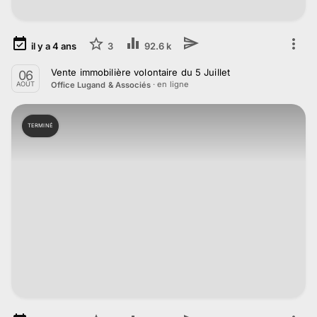
il y a
4
ans
3
92.6 k
Vente immobilière volontaire du 5 Juillet
06
· en ligne
Office Lugand & Associés
AOÛT
TERMINÉ