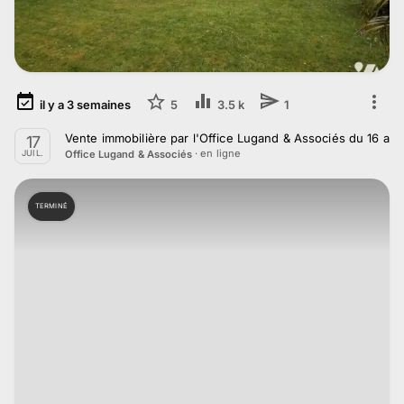
il y a
3
semaines
5
3.5 k
1
Vente immobilière par l'Office Lugand & Associés du 16 au 1
17
· en ligne
Office Lugand & Associés
JUIL.
TERMINÉ