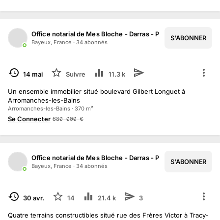
Office notarial de Mes Bloche - Darras - Pottier
S'ABONNER
1
/
12
Bayeux, France
·
34
abonné
s
TERMINÉ
14 mai
Suivre
11.3 k
Un ensemble immobilier situé boulevard Gilbert Longuet à
Arromanches-les-Bains
Arromanches-les-Bains · 370 m²
Se Connecter
680 000
€
Office notarial de Mes Bloche - Darras - Pottier
S'ABONNER
1
/
4
Bayeux, France
·
34
abonné
s
TERMINÉ
30 avr.
14
21.4 k
3
Quatre terrains constructibles situé rue des Frères Victor à Tracy-