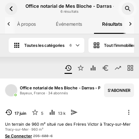
Aller au contenu principal
Office notarial de Mes Bloche - Darras - Pottier
6
résultat
s
À propos
Événements
Résultats
Toutes les catégories
Tout l'immobilier
6
Résultats des ventes aux enchères de Off
Office notarial de Mes Bloche - Darras - Pottier
S'ABONNER
1
/
4
Bayeux, France
·
34
abonné
s
TERMINÉ
17 juin
5
13 k
Un terrain de 960 m² situé rue des Frères Victor à Tracy-sur-Mer
Tracy-sur-Mer · 960 m²
Se Connecter
295 600
€