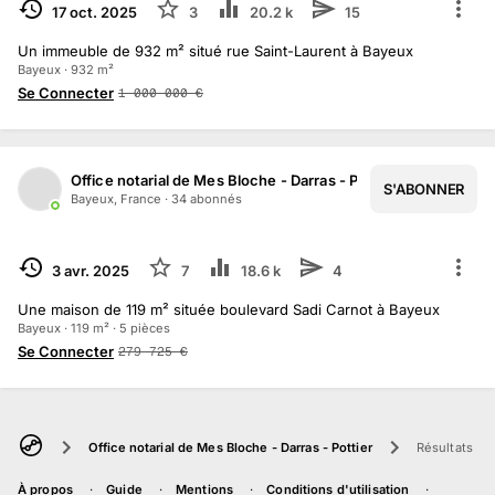
TERMINÉ
17 oct. 2025
3
20.2 k
15
Un immeuble de 932 m² situé rue Saint-Laurent à Bayeux
Bayeux · 932 m²
Se Connecter
1 000 000
€
Office notarial de Mes Bloche - Darras - Pottier
S'ABONNER
1
/
8
Bayeux, France
·
34
abonné
s
TERMINÉ
3 avr. 2025
7
18.6 k
4
Une maison de 119 m² située boulevard Sadi Carnot à Bayeux
Bayeux · 119 m² · 5 pièces
Se Connecter
279 725
€
Office notarial de Mes Bloche - Darras - Pottier
Résultats
À propos
Guide
Mentions
Conditions d'utilisation