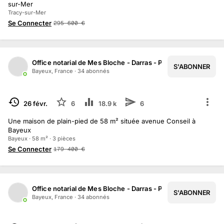
sur-Mer
Tracy-sur-Mer
Se Connecter
295 600
€
Office notarial de Mes Bloche - Darras - Pottier
S'ABONNER
1
/
7
Bayeux, France
·
34
abonné
s
TERMINÉ
26 févr.
6
18.9 k
6
Une maison de plain-pied de 58 m² située avenue Conseil à
Bayeux
Bayeux · 58 m² · 3 pièces
Se Connecter
179 400
€
Office notarial de Mes Bloche - Darras - Pottier
S'ABONNER
1
/
14
Bayeux, France
·
34
abonné
s