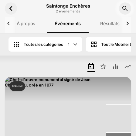
Aller au contenu principal
Saintonge Enchères
2
événement
s
À propos
Événements
Résultats
Toutes les catégories
Tout le Mobilier & O
1
Ventes aux enchères de Saintonge Ench
TERMINÉ