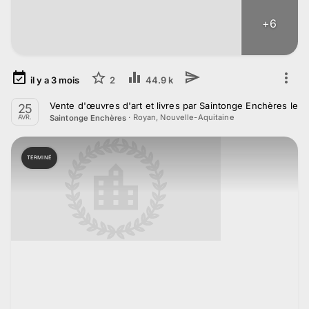
+
6
il y a
3
mois
2
44.9 k
Vente d'œuvres d'art et livres par Saintonge Enchères le 2
25
·
Royan, Nouvelle-Aquitaine
Saintonge Enchères
AVR.
TERMINÉ