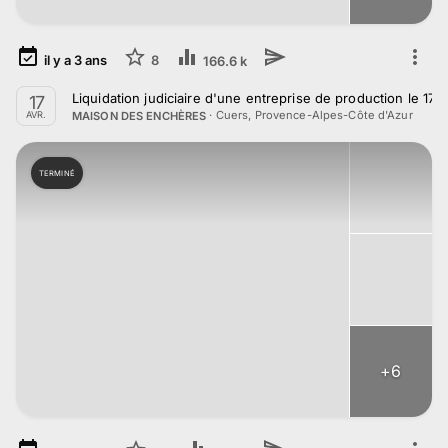
il y a
3
ans
8
166.6 k
Liquidation judiciaire d'une entreprise de production le 17 A
17
·
Cuers, Provence-Alpes-Côte d'Azur
MAISON DES ENCHÈRES
AVR.
TERMINÉ
+
6