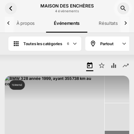
Aller au contenu principal
MAISON DES ENCHÈRES
4
événement
s
À propos
Événements
Résultats
Toutes les catégories
Partout
6
Ventes aux enchères de MAISON DES EN
TERMINÉ