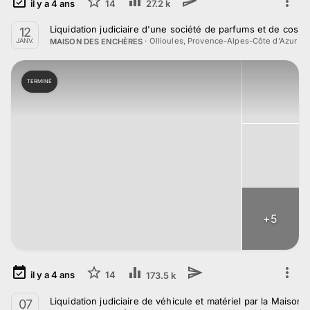
il y a
4
ans
14
27.2 k
Liquidation judiciaire d'une société de parfums et de cos
12
·
Ollioules, Provence-Alpes-Côte d'Azur
MAISON DES ENCHÈRES
JANV.
TERMINÉ
+
5
il y a
4
ans
14
173.5 k
Liquidation judiciaire de véhicule et matériel par la Mais
07