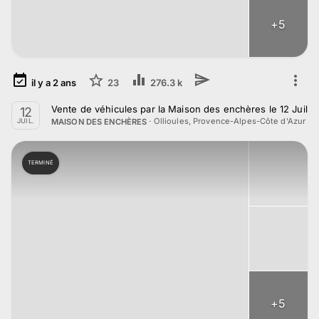
+
5
il y a
2
ans
23
276.3 k
Vente de véhicules par la Maison des enchères le 12 Juille
12
·
Ollioules, Provence-Alpes-Côte d'Azur
MAISON DES ENCHÈRES
JUIL.
TERMINÉ
+
5