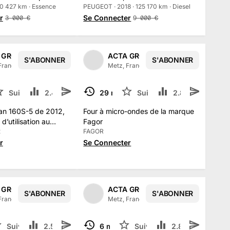
80 427 km · Essence
compteur
PEUGEOT · 2018 · 125 170 km · Diesel
r
Se Connecter
3 000
€
9 000
€
 GROUPE
ACTA GROUPE
S'ABONNER
S'ABONNER
1
/
2
France
·
315
abonné
s
Metz, France
·
315
abonné
s
Suivre
2.4 k
29 mai
Suivre
2.8 k
TERMINÉ
an 160S-5 de 2012,
Four à micro-ondes de la marque
d’utilisation au
Fagor
2
FAGOR
r
Se Connecter
 GROUPE
ACTA GROUPE
S'ABONNER
S'ABONNER
1
/
2
1
/
2
France
·
315
abonné
s
Metz, France
·
315
abonné
s
Suivre
2.5 k
6 mai
Suivre
2.8 k
TERMINÉ