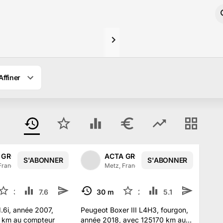
Affiner
 GROUPE
ACTA GROUPE
S'ABONNER
S'ABONNER
1
/
2
1
/
2
France
·
315
abonné
s
Metz, France
·
315
abonné
s
3
7.6 k
30 mai
2
5.1 k
TERMINÉ
.6i, année 2007,
Peugeot Boxer III L4H3, fourgon,
 km au compteur
année 2018, avec 125170 km au