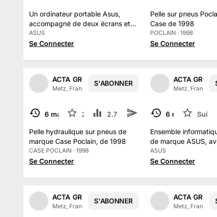
Un ordinateur portable Asus,
Pelle sur pneus Pocl
accompagné de deux écrans et
Case de 1998
de deux clavier
ASUS
POCLAIN · 1998
Se Connecter
Se Connecter
ACTA GROUPE
ACTA GROU
S'ABONNER
1
/
2
Metz, France
·
315
abonné
s
Metz, France
·
3
6 mai
2
2.7 k
6 mai
Suivr
TERMINÉ
TERMINÉ
Pelle hydraulique sur pneus de
Ensemble informatiq
marque Case Poclain, de 1998
de marque ASUS, av
CASE POCLAIN · 1998
claviers et deux écr
ASUS
Se Connecter
Se Connecter
ACTA GROUPE
ACTA GROU
S'ABONNER
1
/
2
Metz, France
·
315
abonné
s
Metz, France
·
3