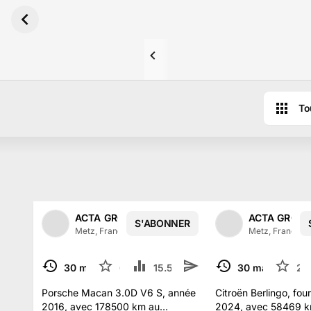
Aller au contenu principal
To
Résultats des ventes aux enchères d
ACTA GROUPE
ACTA GROU
S'ABONNER
1
/
2
Metz, France
·
315
abonné
s
Metz, France
·
3
30 mai
6
15.5 k
30 mai
2
TERMINÉ
TERMINÉ
Porsche Macan 3.0D V6 S, année
Citroën Berlingo, fo
2016, avec 178500 km au
2024, avec 58469 k