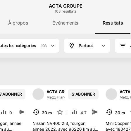
ACTA GROUPE
108
résultat
s
À propos
Événements
Résultats
utes les catégories
Partout
108
e ACTA GROUPE à Metz
PE
ACTA GROUPE
ACTA
S'ABONNER
S'ABONNER
1
/
2
1
/
2
15
abonné
s
Metz, France
·
315
abonné
s
Metz, 
9 k
30 mai
2
4.7 k
30 mai
TERMINÉ
TERMINÉ
urgon, année
Nissan NV400 2.3, fourgon,
Mini Cooper 1
m au
année 2022, avec 96226 km au
avec 180427