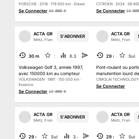
compteur
PORSCHE · 2016 · 178 500 km · Diesel
compteur
CITROEN · 2024 · 58 469
Se Connecter
Se Connecter
34 000
€
14 00
ACTA GROUPE
ACTA GROU
S'ABONNER
1
/
2
Metz, France
·
315
abonné
s
Metz, France
·
3
30 mai
2
6.3 k
29 mai
Suiv
TERMINÉ
TERMINÉ
Volkswagen Golf 3, année 1997,
Pont-roulant ou port
avec 150000 km au compteur
manutention lourd d
VOLKSWAGEN · 1997 · 150 000 km ·
de référence Cimola
CIMOLAI TECHNOLOGY
Essence
Se Connecter
Se Connecter
12 000
€
ACTA GROUPE
ACTA GROU
S'ABONNER
Metz, France
·
315
abonné
s
Metz, France
·
3
29 mai
Suivre
3.4 k
29 mai
Suiv
TERMINÉ
TERMINÉ