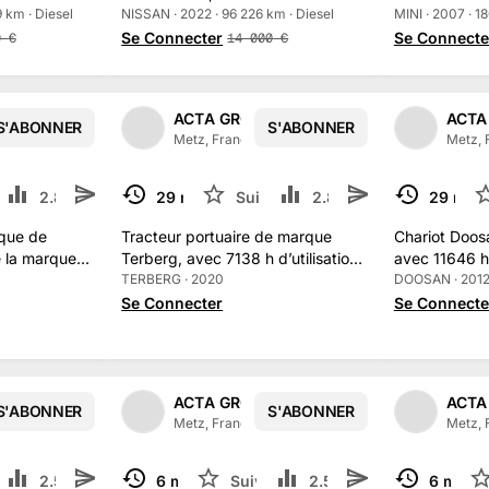
 km · Diesel
compteur
NISSAN · 2022 · 96 226 km · Diesel
MINI · 2007 · 1
Se Connecter
Se Connecte
0
€
14 000
€
PE
ACTA GROUPE
ACTA
S'ABONNER
S'ABONNER
1
/
2
1
/
2
15
abonné
s
Metz, France
·
315
abonné
s
Metz, 
re
2.8 k
29 mai
Suivre
2.8 k
29 mai
TERMINÉ
TERMINÉ
ique de
Tracteur portuaire de marque
Chariot Doos
e la marque
Terberg, avec 7138 h d’utilisation
avec 11646 h 
i Technology
au compteur
TERBERG · 2020
compteur
DOOSAN · 201
Se Connecter
Se Connecte
PE
ACTA GROUPE
ACTA
S'ABONNER
S'ABONNER
1
/
2
1
/
2
15
abonné
s
Metz, France
·
315
abonné
s
Metz, 
re
2.5 k
6 mai
Suivre
2.5 k
6 mai
TERMINÉ
TERMINÉ