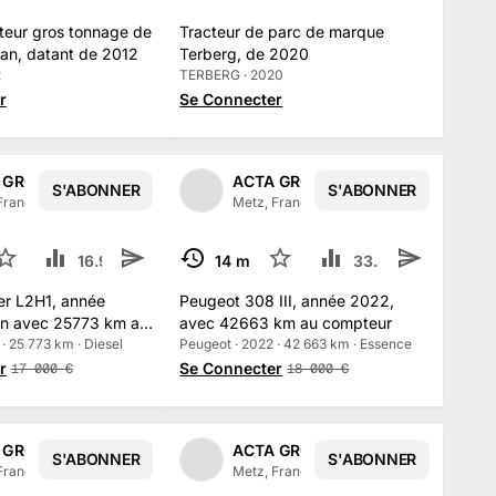
ateur gros tonnage de
Tracteur de parc de marque
an, datant de 2012
Terberg, de 2020
2
TERBERG · 2020
r
Se Connecter
 GROUPE
ACTA GROUPE
S'ABONNER
S'ABONNER
1
/
2
1
/
2
France
·
315
abonné
s
Metz, France
·
315
abonné
s
7
16.9 k
3
14 mars
6
33.5 k
2
TERMINÉ
er L2H1, année
Peugeot 308 III, année 2022,
on avec 25773 km au
avec 42663 km au compteur
· 25 773 km · Diesel
Peugeot · 2022 · 42 663 km · Essence
r
Se Connecter
17 000
€
18 000
€
 GROUPE
ACTA GROUPE
S'ABONNER
S'ABONNER
1
/
2
1
/
2
France
·
315
abonné
s
Metz, France
·
315
abonné
s