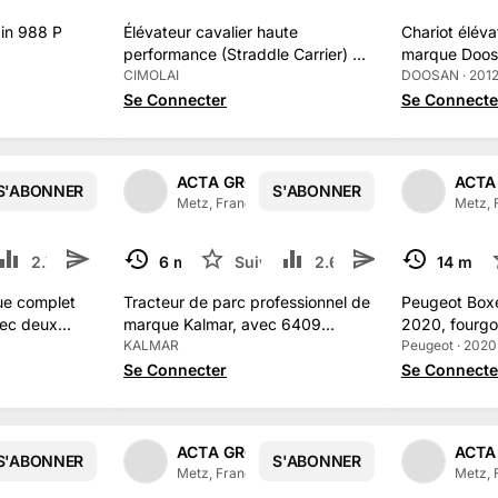
ain 988 P
Élévateur cavalier haute
Chariot élév
performance (Straddle Carrier) de
marque Doos
marque Cimolai
CIMOLAI
DOOSAN · 201
Se Connecter
Se Connecte
PE
ACTA GROUPE
ACTA
S'ABONNER
S'ABONNER
1
/
2
15
abonné
s
Metz, France
·
315
abonné
s
Metz, 
e
2.7 k
2
6 mai
Suivre
2.6 k
14 mars
TERMINÉ
TERMINÉ
ue complet
Tracteur de parc professionnel de
Peugeot Box
ec deux
marque Kalmar, avec 6409
2020, fourg
ans
heures au compteur
KALMAR
compteur
Peugeot · 2020 
Se Connecter
Se Connecte
PE
ACTA GROUPE
ACTA
S'ABONNER
S'ABONNER
1
/
2
1
/
2
15
abonné
s
Metz, France
·
315
abonné
s
Metz, 