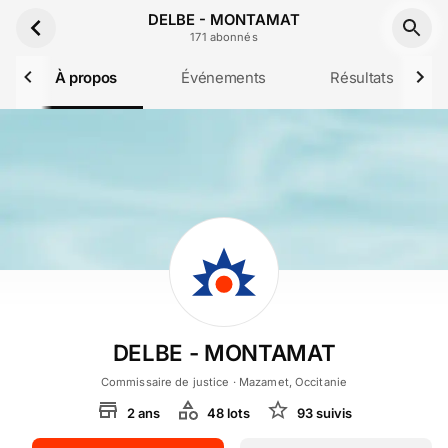
Aller au contenu principal
DELBE - MONTAMAT
171
abonné
s
À propos
Événements
Résultats
DELBE - MONTAMAT
Commissaire de justice
· Mazamet, Occitanie
2
ans
48
lot
s
93
suivi
s