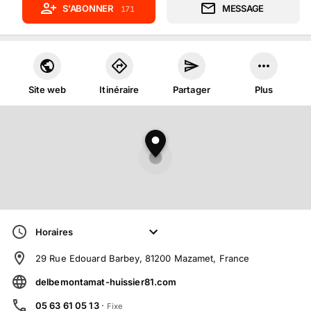
S'ABONNER
MESSAGE
171
Site web
Itinéraire
Partager
Plus
Horaires
29 Rue Edouard Barbey, 81200 Mazamet, France
delbemontamat-huissier81.com
05 63 61 05 13
·
Fixe